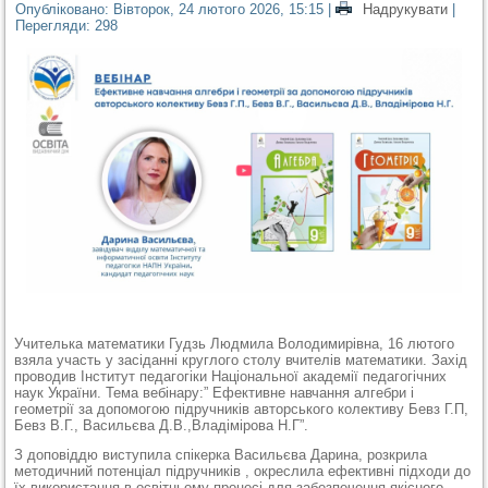
Опубліковано: Вівторок, 24 лютого 2026, 15:15
|
Надрукувати
|
Перегляди: 298
Учителька математики Гудзь Людмила Володимирівна, 16 лютого
взяла участь у засіданні круглого столу вчителів математики. Захід
проводив Інститут педагогіки Національної академії педагогічних
наук України. Тема вебінару:” Ефективне навчання алгебри і
геометрії за допомогою підручників авторського колективу Бевз Г.П,
Бевз В.Г., Васильєва Д.В.,Владімірова Н.Г”.
З доповіддю виступила спікерка Васильєва Дарина, розкрила
методичний потенціал підручників , окреслила ефективні підходи до
їх використання в освітньому процесі для забезпечення якісного