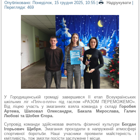
Опубліковано: Понеділок, 15 грудня 2025, 10:55
|
Надрукувати
|
Перегляди: 469
У Городищенській громаді завершився ІІ етап Всеукраїнських
шкільних ліг «Пліч-о-пліч» під гаслом «РАЗОМ ПЕРЕМОЖЕМО».
Від ліцею участь у змаганнях взяла команда у складі
Горобея
Артема, Шаповал Олександри, Бакала Мирослава, Галич
Любові та Шобея Єгора.
Супровід команди здійснював вчитель фізичної культури
Богдан
Ігорьович Щибря.
Змагання проходили в напруженій атмосфері
спортивної боротьби. Наші учасники проявили майстерність і
кмітливість, тож змогли посісти заслужене І місце.