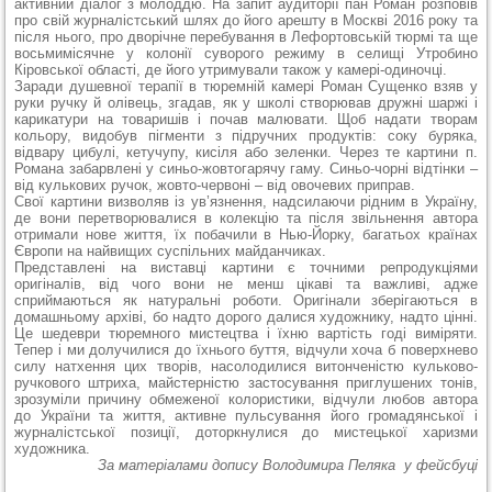
активний діалог з молоддю. На запит аудиторії пан Роман розповів
про свій журналістський шлях до його арешту в Москві 2016 року та
після нього, про дворічне перебування в Лефортовській тюрмі та ще
восьмимісячне у колонії суворого режиму в селищі Утробино
Кіровської області, де його утримували також у камері-одиночці.
Заради душевної терапії в тюремній камері Роман Сущенко взяв у
руки ручку й олівець, згадав, як у школі створював дружні шаржі і
карикатури на товаришів і почав малювати. Щоб надати творам
кольору, видобув пігменти з підручних продуктів: соку буряка,
відвару цибулі, кетучупу, кисіля або зеленки. Через те картини п.
Романа забарвлені у синьо-жовтогарячу гаму. Синьо-чорні відтінки –
від кулькових ручок, жовто-червоні – від овочевих приправ.
Свої картини визволяв із ув’язнення, надсилаючи рідним в Україну,
де вони перетворювалися в колекцію та після звільнення автора
отримали нове життя, їх побачили в Нью-Йорку, багатьох країнах
Європи на найвищих суспільних майданчиках.
Представлені на виставці картини є точними репродукціями
оригіналів, від чого вони не менш цікаві та важливі, адже
сприймаються як натуральні роботи. Оригінали зберігаються в
домашньому архіві, бо надто дорого далися художнику, надто цінні.
Це шедеври тюремного мистецтва і їхню вартість годі виміряти.
Тепер і ми долучилися до їхнього буття, відчули хоча б поверхнево
силу натхення цих творів, насолодилися витонченістю кульково-
ручкового штриха, майстерністю застосування приглушених тонів,
зрозуміли причину обмеженої колористики, відчули любов автора
до України та життя, активне пульсування його громадянської і
журналістської позиції, доторкнулися до мистецької харизми
художника.
За матеріалами допису Володимира Пеляка у фейсбуці