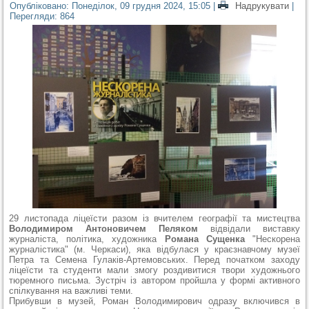
Опубліковано: Понеділок, 09 грудня 2024, 15:05
|
Надрукувати
|
Перегляди: 864
29 листопада ліцеїсти разом із вчителем географії та мистецтва
Володимиром Антоновичем Пеляком
відвідали виставку
журналіста, політика, художника
Романа Сущенка
"Нескорена
журналістика" (м. Черкаси), яка відбулася у краєзнавчому музеї
Петра та Семена Гулаків-Артемовських. Перед початком заходу
ліцеїсти та студенти мали змогу роздивитися твори художнього
тюремного письма. Зустріч із автором пройшла у формі активного
спілкування на важливі теми.
Прибувши в музей, Роман Володимирович одразу включився в