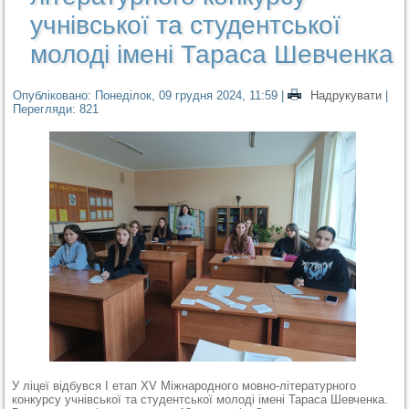
учнівської та студентської
молоді імені Тараса Шевченка
Опубліковано: Понеділок, 09 грудня 2024, 11:59
|
Надрукувати
|
Перегляди: 821
У ліцеї відбувся І етап
Х
V
Міжнародного мовно-літературного
конкурсу учнівської та студентської молоді імені Тараса Шевченка.