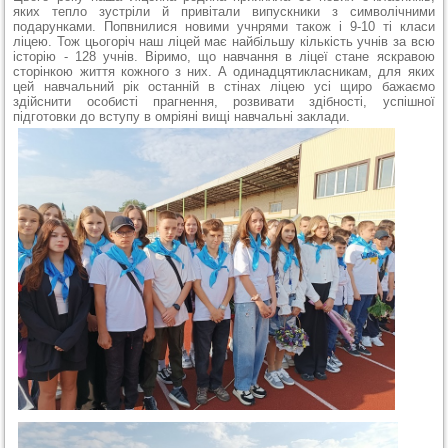
яких тепло зустріли й привітали випускники з символічними
подарунками. Попвнилися новими учнрями також і 9-10 ті класи
ліцею. Тож цьогоріч наш ліцей має найбільшу кількість учнів за всю
історію - 128 учнів. Віримо, що навчання в ліцеї стане яскравою
сторінкою життя кожного з них. А одинадцятикласникам, для яких
цей навчальний рік останній в стінах ліцею усі щиро бажаємо
здійснити особисті прагнення, розвивати здібності, успішної
підготовки до вступу в омріяні вищі навчальні заклади.