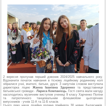
2 вересня пролунав перший дзвоник 2024/2025 навчального року.
Відзначити початок навчання в тісному ліцейному родинному колі
зібралися учні, вчителі, батьки, друзі. З напутнім словом виступила
директорка ліцею
Жанна Іванівна Здоренко
та представниця
батьківської громади -
Лариса Компанієць.
Гості свята мали нагоду
насолодитись музичним виступом учениці 9 класу Харченко Поліни
та патріотичного танцювальним флешмобом цьогорічних
випускників - учнів 11-А та 11-Б класів.
Цього року наша ліцейна родина прийняла 30 нових 8-класників,