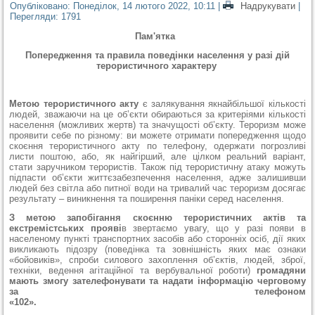
Опубліковано: Понеділок, 14 лютого 2022, 10:11
|
Надрукувати
|
Перегляди: 1791
Пам'ятка
Попередження та правила поведінки населення у разі дій
терористичного характеру
Метою терористичного акту
є залякування якнайбільшої кількості
людей, зважаючи на це об’єкти обираються за критеріями кількості
населення (можливих жертв) та значущості об’єкту.
Тероризм може
проявити себе по різному: ви можете отримати попередження щодо
скоєння терористичного акту по телефону, одержати погрозливі
листи поштою, або, як найгірший, але цілком реальний варіант,
стати заручником терористів. Також під терористичну атаку можуть
підпасти об’єкти життєзабезпечення населення, адже залишивши
людей без світла або питної води на тривалий час тероризм досягає
результату – виникнення та поширення паніки серед населення.
З метою запобігання скоєнню терористичних актів та
екстремістських прояві
в звертаємо увагу, що у разі появи в
населеному пункті транспортних засобів або сторонніх осіб, дії яких
викликають підозру (поведінка та зовнішність яких має ознаки
«бойовиків», спроби силового захоплення об’єктів, людей, зброї,
техніки, ведення агітаційної та вербувальної роботи)
громадяни
мають змогу зателефонувати та надати інформацію черговому
за телефоном
«102».