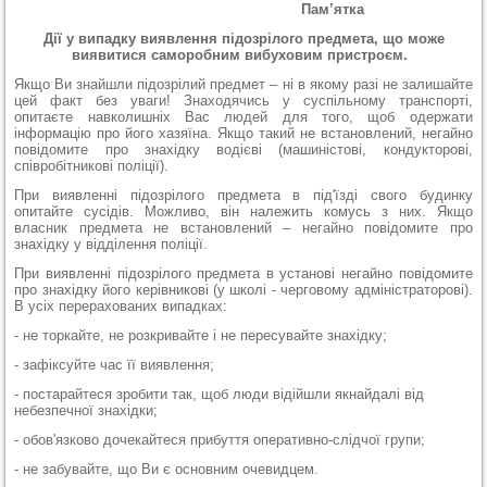
Пам’ятка
Дії у випадку виявлення підозрілого предмета, що може
виявитися саморобним вибуховим пристроєм.
Якщо Ви знайшли підозрілий предмет – ні в якому разі не залишайте
цей факт без уваги! Знаходячись у суспільному транспорті,
опитаєте навколишніх Вас людей для того, щоб одержати
інформацію про його хазяїна. Якщо такий не встановлений, негайно
повідомите про знахідку водієві (машиністові, кондукторові,
співробітникові поліції).
При виявленні підозрілого предмета в під'їзді свого будинку
опитайте сусідів. Можливо, він належить комусь з них. Якщо
власник предмета не встановлений – негайно повідомите про
знахідку у відділення поліції.
При виявленні підозрілого предмета в установі негайно повідомите
про знахідку його керівникові (у школі - черговому адміністраторові).
В усіх перерахованих випадках:
- не торкайте, не розкривайте і не пересувайте знахідку;
- зафіксуйте час її виявлення;
- постарайтеся зробити так, щоб люди відійшли якнайдалі від
небезпечної знахідки;
- обов'язково дочекайтеся прибуття оперативно-слідчої групи;
- не забувайте, що Ви є основним очевидцем.