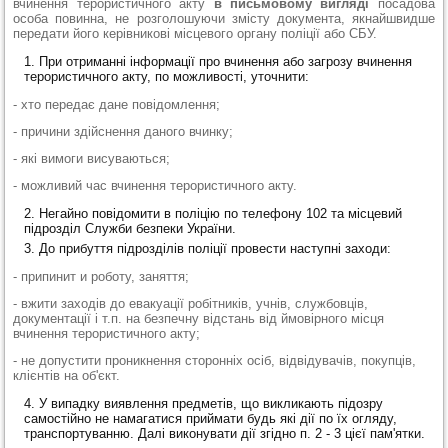
вчинення терористичного акту
в пи­сь­мо­во­му ви­гля­ді
посадова
особа по­ви­нна, не роз­го­ло­шу­ю­чи змі­с­ту до­ку­мен­та, як­най­швид­ше
пе­ре­да­ти йо­го керівникові місцевого органу поліції або СБУ.
При отриманні інформації про вчинення або загрозу вчинення
терористичного акту, по можливості, уточнити:
- хто передає дане повідомлення;
- причини здійснення даного вчинку;
- які вимоги висуваються;
- можливий час вчинення терористичного акту.
Негайно повідомити в поліцію по телефону 102 та місцевий
підрозділ Служби безпеки України.
До прибуття підрозділів поліції провести наступні заходи:
- припинит и роботу, заняття;
- вжити заходів до евакуації робітників, учнів, службовців,
документації і т.п. на безпечну відстань від ймовірного місця
вчинення терористичного акту;
- не допустити проникнення сторонніх осіб, відвідувачів, покупців,
клієнтів на об'єкт.
У випадку виявлення предметів, що викликають підозру
самостійно не намагатися приймати будь які дії по їх огляду,
транспортуванню. Далі виконувати дії згідно п. 2 - 3 цієї пам'ятки.