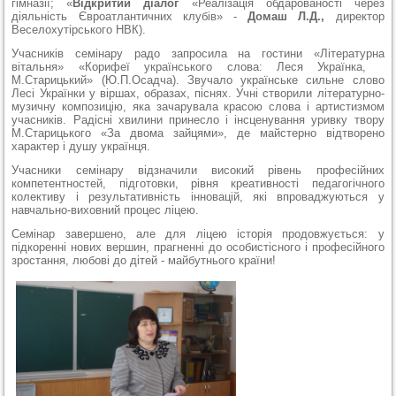
гімназії; «
Відкритий діалог
«Реалізація обдарованості через
діяльність Євроатлантичних клубів» -
Домаш Л.Д.,
директор
Веселохутірського НВК).
Учасників семінару радо запросила на гостини «Літературна
вітальня» «Корифеї українського слова: Леся Українка,
М.Старицький» (Ю.П.Осадча). Звучало українське сильне слово
Лесі Українки у віршах, образах, піснях. Учні створили літературно-
музичну композицію, яка зачарувала красою слова і артистизмом
учасників. Радісні хвилини принесло і інсценування уривку твору
М.Старицького «За двома зайцями», де майстерно відтворено
характер і душу українця.
Учасники семінару відзначили високий рівень професійних
компетентностей, підготовки, рівня креативності педагогічного
колективу і результативність інновацій, які впроваджуються у
навчально-виховний процес ліцею.
Семінар завершено, але для ліцею історія продовжується: у
підкоренні нових вершин, прагненні до особистісного і професійного
зростання, любові до дітей - майбутнього країни!