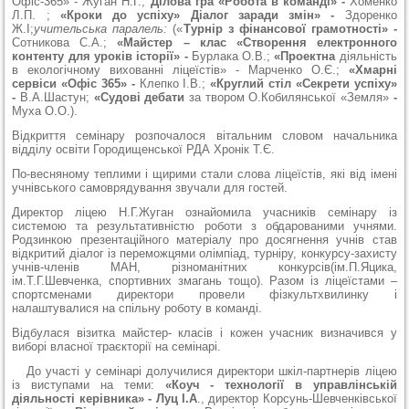
Офіс-365» - Жуган Н.Г.;
Ділова гра «Робота в команді» -
Хоменко
Л.П. ;
«Кроки до успіху» Діалог заради змін» -
Здоренко
Ж.І;
учительська паралель:
(«
Турнір з фінансової грамотності» -
Сотникова С.А.;
«Майстер – клас «Створення електронного
контенту для уроків історії» -
Бурлака О.В.;
«Проектна
діяльність
в екологічному вихованні ліцеїстів» - Марченко О.Є.;
«Хмарні
сервіси «Офіс 365» -
Клепко І.В.;
«Круглий стіл «Секрети успіху»
-
В.А.Шастун;
«Судові дебати
за твором О.Кобилянської «Земля»
-
Муха О.О.).
Відкриття семінару розпочалося вітальним словом начальника
відділу освіти Городищенської РДА Хронік Т.Є.
По-весняному теплими і щирими стали слова ліцеїстів, які від імені
учнівського самоврядування звучали для гостей.
Директор ліцею Н.Г.Жуган ознайомила учасників семінару із
системою та результативністю роботи з обдарованими учнями.
Родзинкою презентаційного матеріалу про досягнення учнів став
відкритий діалог із переможцями олімпіад, турніру, конкурсу-захисту
учнів-членів МАН, різноманітних конкурсів(ім.П.Яцика,
ім.Т.Г.Шевченка, спортивних змагань тощо). Разом із ліцеїстами –
спортсменами директори провели фізкультхвилинку і
налаштувалися на спільну роботу в команді.
Відбулася візитка майстер- класів і кожен учасник визначився у
виборі власної траєкторії на семінарі.
До участі у семінарі долучилися директори шкіл-партнерів ліцею
із виступами на теми:
«Коуч - технології в управлінській
діяльності керівника» - Луц І.А
., директор Корсунь-Шевченківської