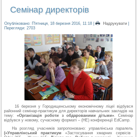
Семінар директорів
Опубліковано: П'ятниця, 18 березня 2016, 11:18
|
Надрукувати
|
Перегляди: 2703
16 березня у Городищенському економічному ліцеї відбувся
районний семінар-практикум для директорів навчальних закладів на
тему:
«Організація роботи з обдарованими дітьми»
. Семінар
відбувся у новому, сучасному форматі – (НЕ) конференції EdCamp.
На розгляд учасників запропоновано:
управлінська парале
ль
(«Управлінський практикум
«Застосування хмарних сервісів