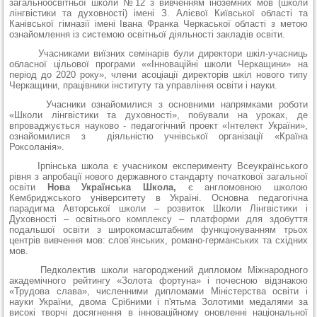
загальноосвітньої школи №12 з вивченням іноземних мов (школи
лінгвістики та духовності) імені З. Алієвої Київської області та
Канівської гімназії імені Івана Франка Черкаської області з метою
ознайомлення із системою освітньої діяльності закладів освіти.
Учасниками виїзних семінарів були директори шкіл-учасниць
обласної цільової програми ««Інноваційні школи Черкащини» на
період до 2020 року», члени асоціації директорів шкіл нового типу
Черкащини, працівники інституту та управління освіти і науки.
Учасники ознайомилися з основними напрямками роботи
«Школи лінгвістики та духовності», побували на уроках, де
впроваджується науково - педагогічний проект «Інтелект України»,
ознайомилися з діяльністю учнівської організації «Країна
Роксоланія».
Ірпінська школа є учасником експерименту Всеукраїнського
рівня з апробації нового державного стандарту початкової загальної
освіти
Нова Українська Школа,
є англомовною школою
Кембриджського університету в Україні. Основна педагогічна
парадигма Авторської школи – розвиток Школи Лінгвістики і
Духовності – освітнього комплексу – платформи для здобуття
подальшої освіти з широкомасштабним функціонуванням трьох
центрів вивчення мов: слов’янських, романо-германських та східних
мов.
Педколектив школи нагороджений дипломом Міжнародного
академічного рейтингу «Золота фортуна» і почесною відзнакою
«Трудова слава», численними дипломами Міністерства освіти і
науки України, двома Срібними і п'ятьма Золотими медалями за
високі творчі досягнення в інноваційному оновленні національної