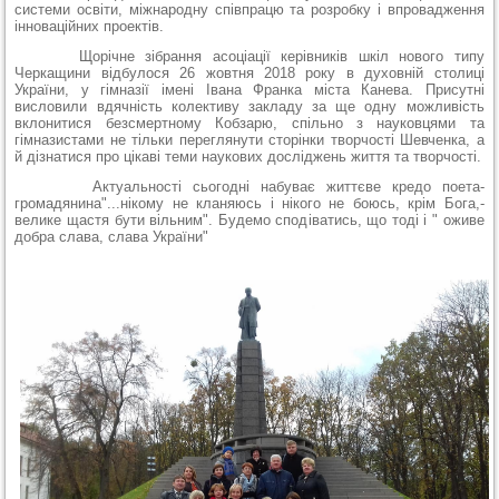
системи освіти, міжнародну співпрацю та розробку і впровадження
інноваційних проектів.
Щорічне зібрання асоціації керівників шкіл нового типу
Черкащини відбулося 26 жовтня 2018 року в духовній столиці
України, у гімназії імені Івана Франка міста Канева. Присутні
висловили вдячність колективу закладу за ще одну можливість
вклонитися безсмертному Кобзарю, спільно з науковцями та
гімназистами не тільки переглянути сторінки творчості Шевченка, а
й дізнатися про цікаві теми наукових досліджень життя та творчості.
Актуальності сьогодні набуває життєве кредо поета-
громадянина"...нікому не кланяюсь і нікого не боюсь, крім Бога,-
велике щастя бути вільним". Будемо сподіватись, що тоді і " оживе
добра слава, слава України"