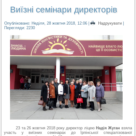
Виїзні семінари директорів
Опубліковано: Неділя, 28 жовтня 2018, 12:06
|
Надрукувати
|
Перегляди: 2230
23 та 26 жовтня 2018 року директор ліцею
Надія Жуган
взяла
участь у виїзних семінарах до Ірпінської спеціалізованої