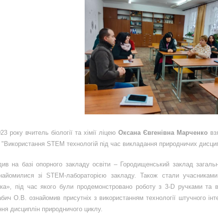
23 року вчитель біології та хімії ліцею
Оксана Євгенівна Марченко
взя
и "Використання STEM технологій під час викладання природничих дисцип
див на базі опорного закладу освіти – Городищенський заклад загальн
айомилися зі STEM-лабораторією закладу. Також стали учасниками 
іка», під час якого були продемонстровано роботу з 3-
D
ручками та в
бич О.В. ознайомив присутніх з використанням технології штучного ін
ння дисциплін природничого циклу.