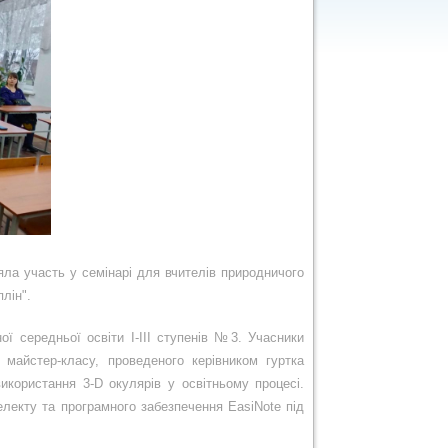
ла участь у семінарі для вчителів природничого
лін".
ої середньої освіти І-ІІІ ступенів №3.
Учасники
майстер-класу, проведеного керівником гуртка
икористання 3-
D
окулярів у освітньому процесі.
телекту та
програмного забезпечення EasiNote під