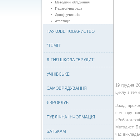
Методичні об'єднання
Педагогічна рада
Досвід учителів
Атестація
НАУКОВЕ ТОВАРИСТВО
"ТЕМП"
ЛІТНЯ ШКОЛА "ЕРУДИТ"
УЧНІВСЬКЕ
19
грудня
20
САМОВРЯДУВАННЯ
циклу з тем
ЄВРОКЛУБ
Захід прохо
семінару
озн
ПУБЛІЧНА ІНФОРМАЦІЯ
«Робототехн
Методист Ба
БАТЬКАМ
час виклада