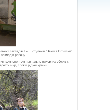
ьних закладів І – ІІІ ступенів “Захист Вітчизни”
 закладів району.
вим компонентом навчально-виховних зборів є
регти мир, спокій рідної країни.