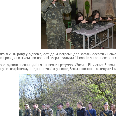
вітня 2016 року
у відповідності до «Програми для загальноосвітніх навчал
и» проведено військово-польові збори з учнями 11 класів загальноосвітніх
онстрували знання, уміння і навички предмету «Захист Вітчизни».Важли
чуття патріотизму і гідного обов’язку перед Батьківщиною – захищати і бе