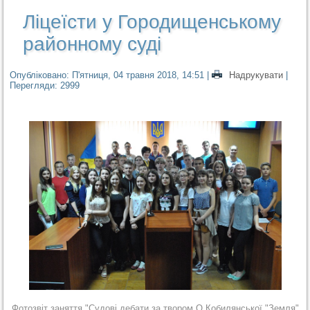
Ліцеїсти у Городищенському
районному суді
Опубліковано: П'ятниця, 04 травня 2018, 14:51
|
Надрукувати
|
Перегляди: 2999
Фотозвіт заняття "Судові дебати за твором О.Кобилянської "Земля"