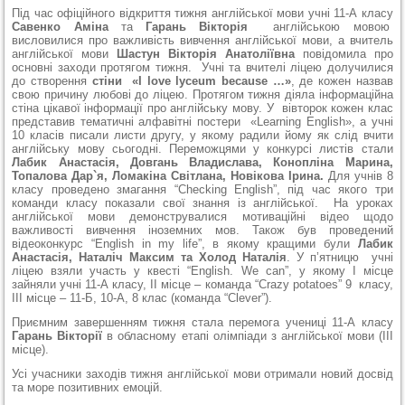
Під час офіційного відкриття тижня англійської мови учні 11-А класу
Савенко Аміна
та
Гарань Вікторія
англійською мовою
висловилися про важливість вивчення англійської мови, а вчитель
англійської мови
Шастун Вікторія Анатоліївна
повідомила про
основні заходи протягом тижня. Учні та вчителі ліцею долучилися
до створення
стіни «I love lyceum because …»
, де кожен назвав
свою причину любові до ліцею. Протягом тижня діяла інформаційна
стіна цікавої інформації про англійську мову. У вівторок кожен клас
представив тематичні алфавітні постери «Learning English», а учні
10 класів писали листи другу, у якому радили йому як слід вчити
англійську мову сьогодні. Переможцями у конкурсі листів стали
Лабик Анастасія, Довгань Владислава, Конопліна Марина,
Топалова Дар`я, Ломакіна Світлана, Новікова Ірина.
Для учнів 8
класу проведено змагання “Checking English”, під час якого три
команди класу показали свої знання із англійської. На уроках
англійської мови демонструвалися мотиваційні відео щодо
важливості вивчення іноземних мов. Також був проведений
відеоконкурс “English in my life”, в якому кращими були
Лабик
Анастасія, Наталіч Максим та Холод Наталія
. У п’ятницю учні
ліцею взяли участь у квесті “English. We can”, у якому І місце
зайняли учні 11-А класу, ІІ місце – команда “Crazy potatoes” 9 класу,
ІІІ місце – 11-Б, 10-А, 8 клас (команда “Clever”).
Приємним завершенням тижня стала перемога учениці 11-А класу
Гарань Вікторії
в обласному етапі олімпіади з англійської мови (ІІІ
місце).
Усі учасники заходів тижня англійської мови отримали новий досвід
та море позитивних емоцій.