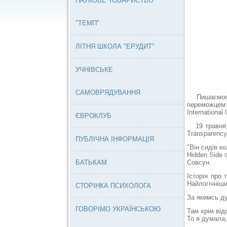
НАУКОВЕ ТОВАРИСТВО
"ТЕМП"
ЛІТНЯ ШКОЛА "ЕРУДИТ"
УЧНІВСЬКЕ
САМОВРЯДУВАННЯ
Пишаємо
переможцем 
International
ЄВРОКЛУБ
19 травня, п
Transparency 
ПУБЛІЧНА ІНФОРМАЦІЯ
"
Він сидів к
Hidden Side o
БАТЬКАМ
Совсун.
Історія про 
Найлогічніши
СТОРІНКА ПСИХОЛОГА
За якимсь ду
ГОВОРІМО УКРАЇНСЬКОЮ
Там крім від
То я думала,