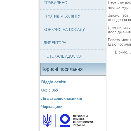
ПРАВИЛЬНО
І тут - от во
членах журі 
Звісно, збі
ПРОТИДІЯ БУЛІНГУ
доведення вп
Домовились з
КОНКУРС НА ПОСАДУ
дослідження,
Роботу можн
ДИРЕКТОРА
(даю посила
Віримо, що 
ФОТОКАЛЕЙДОСКОП
Корисні посилання
Відділ освіти
Офіс 365
Ліга старшокласників
Черкащини