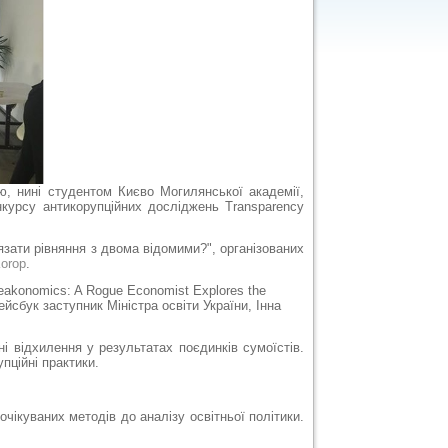
ю, нині студентом Києво Могилянської академії,
нкурсу антикорупційних досліджень Transparency
'язати рівняння з двома відомими?", організованих
Ko
rop
.
reakonomics: A Rogue Economist Explores the
 Фейсбук заступник Міністра освіти України, Інна
і відхилення у результатах поєдинків сумоїстів.
пційні практики.
чікуваних методів до аналізу освітньої політики.