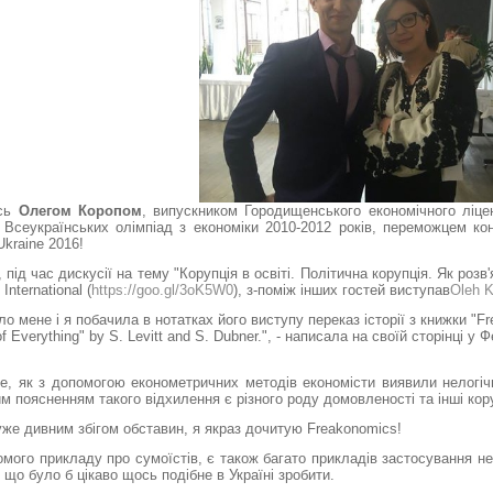
сь
Олегом Коропом
, випускником Городищенського економічного ліце
Всеукраїнських олімпіад з економіки 2010-2012 років, переможцем ко
 Ukraіne 2016!
ід час дискусії на тему "Корупція в освіті. Політична корупція. Як розв
International (
https://goo.gl/3oK5W0
), з-поміж інших гостей виступав
Oleh 
оло мене і я побачила в нотатках його виступу переказ історії з книжки "F
f Everything" by S. Levitt and S. Dubner.", - написала на своїй сторінці у
те, як з допомогою економетричних методів економісти виявили нелогічн
м поясненням такого відхилення є різного роду домовленості та інші кору
же дивним збігом обставин, я якраз дочитую Freakonomics!
омого прикладу про сумоїстів, є також багато прикладів застосування нео
 що було б цікаво щось подібне в Україні зробити.