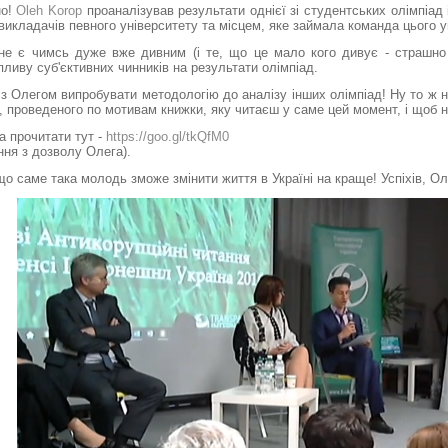
но!
Oleh Korop
проаналізував результати однієї зі студентських олімпіад
викладачів певного університету та місцем, яке займала команда цього у
г не є чимсь дуже вже дивним (і те, що це мало кого дивує - страшно
ливу суб'єктивних чинників на результати олімпіад.
 Олегом випробувати методологію до аналізу інших олімпіад! Ну то ж н
 проведеного по мотивам книжки, яку читаєш у саме цей момент, і щоб 
а прочитати тут -
https://goo.gl/tkQfM0
ння з дозволу Олега).
саме така молодь зможе змінити життя в Україні на краще! Успіхів, Ол