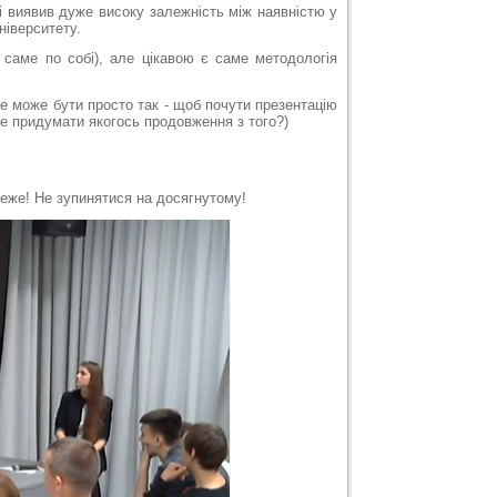
 і виявив дуже високу залежність між наявністю у
ніверситету.
 саме по собі), але цікавою є саме методологія
е може бути просто так - щоб почути презентацію
не придумати якогось продовження з того?)
еже! Не зупинятися на досягнутому!