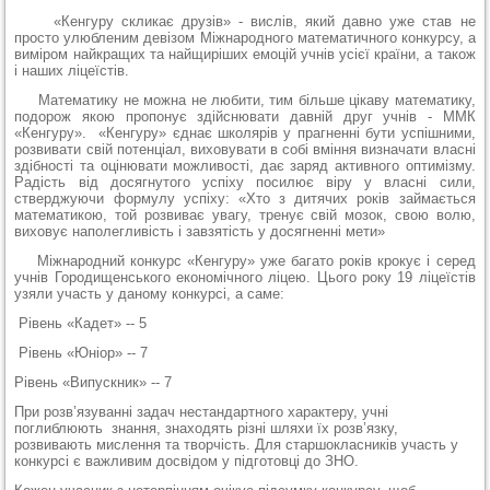
«Кенгуру скликає друзів» - вислів, який давно уже став не
просто улюбленим девізом Міжнародного математичного конкурсу, а
виміром найкращих та найщиріших емоцій учнів усієї країни, а також
і наших ліцеїстів.
Математику не можна не любити, тим більше цікаву математику,
подорож якою пропонує здійснювати давній друг учнів - ММК
«Кенгуру». «Кенгуру» єднає школярів у прагненні бути успішними,
розвивати свій потенціал, виховувати в собі вміння визначати власні
здібності та оцінювати можливості, дає заряд активного оптимізму.
Радість від досягнутого успіху посилює віру у власні сили,
стверджуючи формулу успіху: «Хто з дитячих років займається
математикою, той розвиває увагу, тренує свій мозок, свою волю,
виховує наполегливість і завзятість у досягненні мети»
Міжнародний конкурс «Кенгуру» уже багато років крокує і серед
учнів Городищенського економічного ліцею. Цього року 19 ліцеїстів
узяли участь у даному конкурсі, а саме:
Рівень «Кадет» -- 5
Рівень «Юніор» -- 7
Рівень «Випускник» -- 7
При розв’язуванні задач нестандартного характеру, учні
поглиблюють знання, знаходять різні шляхи їх розв’язку,
розвивають мислення та творчість. Для старшокласників участь у
конкурсі є важливим досвідом у підготовці до ЗНО.