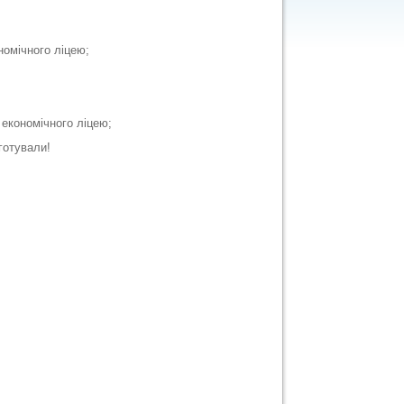
номічного ліцею;
 економічного ліцею;
дготували!