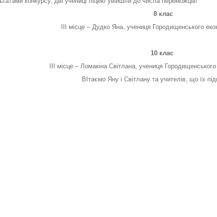
тами конкурсу, дві учениці ліцею увійшли до числа переможців!
8 клас
ІІІ місце – Дудко Яна, учениця Городищенського еко
10 клас
ІІІ місце – Ломакіна Світлана, учениця Городищенського
ВІтаємо Яну і Світлану та учителів, що їх пі