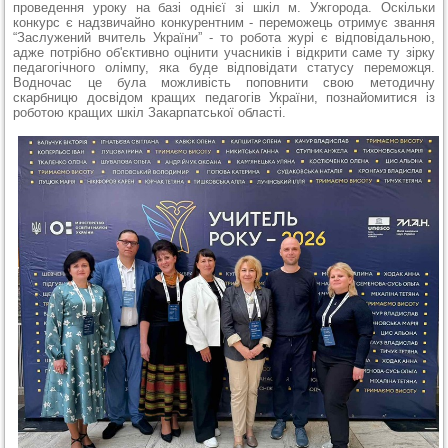
проведення уроку на базі однієї зі шкіл м. Ужгорода. Оскільки
конкурс є надзвичайно конкурентним - переможець отримує звання
“Заслужений вчитель України” - то робота журі є відповідальною,
адже потрібно об'єктивно оцінити учасників і відкрити саме ту зірку
педагогічного олімпу, яка буде відповідати статусу переможця.
Водночас це була можливість
поповнити свою методичну
скарбницю досвідом кращих педагогів України, познайомитися із
роботою кращих шкіл Закарпатської області.