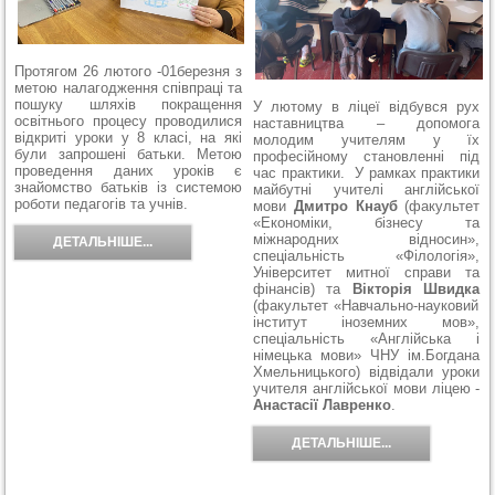
Протягом
26 лютого -01березня
з
метою налагодження співпраці та
пошуку шляхів покращення
У лютому в
ліцеї відбувся рух
освітнього процесу проводилися
наставництва – допомога
відкриті уроки у 8 класі, на які
молодим учителям у їх
були запрошені батьки. Метою
професійному становленні під
проведення даних уроків є
час практики.
У рамках практики
знайомство батьків із системою
майбутні учителі англійської
роботи педагогів та учнів.
мови
Дмитро Кнауб
(факультет
«Економіки, бізнесу та
міжнародних відносин»,
ДЕТАЛЬНІШЕ...
спеціальність «Філологія»,
Університет митної справи та
фінансів) та
Вікторія Швидка
(факультет «Навчально-науковий
інститут іноземних мов»,
спеціальність «Англійська і
німецька мови» ЧНУ ім.Богдана
Хмельницького) відвідали уроки
учителя англійської мови ліцею -
Анастасії Лавренко
.
ДЕТАЛЬНІШЕ...