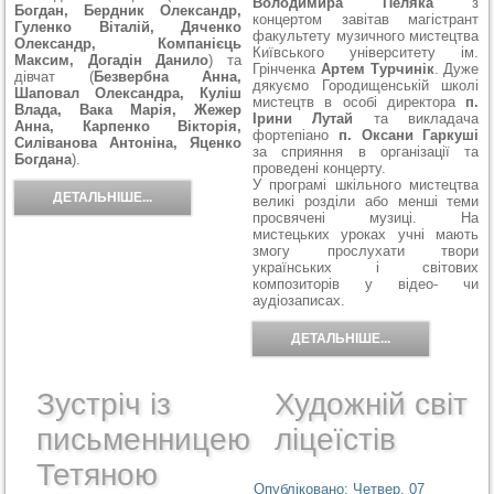
Володимира Пеляка
з
Богдан, Бердник Олександр,
концертом завітав магістрант
Гуленко Віталій, Дяченко
факультету музичного мистецтва
Олександр, Компанієць
Київського університету ім.
Максим, Догадін Данило
) та
Грінченка
Артем Турчинік
. Дуже
дівчат (
Безвербна Анна,
дякуємо Городищенській школі
Шаповал Олександра, Куліш
мистецтв в особі директора
п.
Влада, Вака Марія, Жежер
Ірини Лутай
та викладача
Анна, Карпенко Вікторія,
фортепіано
п. Оксани Гаркуші
Силіванова Антоніна, Яценко
за сприяння в організації та
Богдана
).
проведені концерту.
У програмі шкільного мистецтва
ДЕТАЛЬНІШЕ...
великі розділи або менші теми
просвячені музиці. На
мистецьких уроках учні мають
змогу прослухати твори
українських і світових
композиторів у відео- чи
аудіозаписах.
ДЕТАЛЬНІШЕ...
Зустріч із
Художній світ
письменницею
ліцеїстів
Тетяною
Опубліковано: Четвер, 07