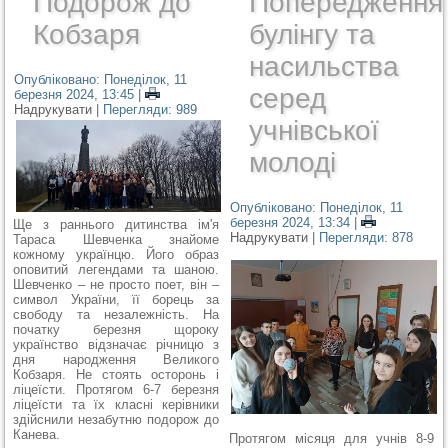
Подорож до
Попередження
Кобзаря
булінгу та
насильства
Опубліковано: Понеділок, 11
серед
березня 2024, 13:45
|
Надрукувати
| Перегляди: 989
учнівської
молоді
Опубліковано: Понеділок, 11
березня 2024, 13:34
|
Ще з раннього дитинства ім'я
Надрукувати
| Перегляди: 878
Тараса Шевченка знайоме
кожному українцю. Його образ
оповитий легендами та шаною.
Шевченко – не просто поет, він –
символ України, її борець за
свободу та незалежність. На
початку березня щороку
українство відзначає річницю з
дня народження Великого
Кобзаря. Не стоять осторонь і
ліцеїсти. Протягом 6-7 березня
ліцеїсти та їх класні керівники
здійснили незабутню подорож до
Канева.
Протягом місяця для учнів 8
-
9