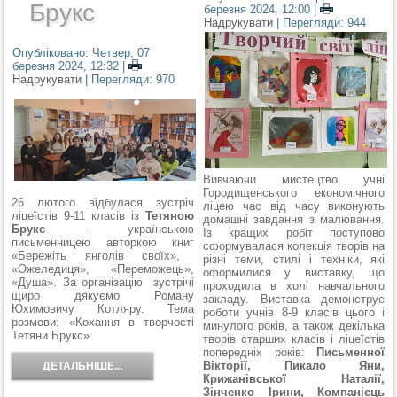
Брукс
березня 2024, 12:00
|
Надрукувати
| Перегляди: 944
Опубліковано: Четвер, 07
березня 2024, 12:32
|
Надрукувати
| Перегляди: 970
Вивчаючи мистецтво учні
Городищенського економічного
26 лютого відбулася зустріч
ліцею час від часу виконують
ліцеїстів 9-11 класів із
Тетяною
домашні завдання з малювання.
Брукс
-
українською
Із кращих робіт поступово
письменницею
авторкою книг
сформувалася колекція творів на
«Бережіть янголів своїх»,
різні теми, стилі і техніки, які
«Ожеледиця», «Переможець»,
оформилися у виставку, що
«Душа». За організацію зустрічі
проходила в холі навчального
щиро дякуємо Роману
закладу. Виставка демонструє
Юхимовичу Котляру. Тема
роботи учнів 8-9 класів цього і
розмови: «Кохання в творчості
минулого років, а також декілька
Тетяни Брукс».
творів старших класів і ліцеїстів
попередніх років:
Письменної
Вікторії, Пикало Яни,
ДЕТАЛЬНІШЕ...
Крижанівської Наталії,
Зінченко Ірини, Компанієць