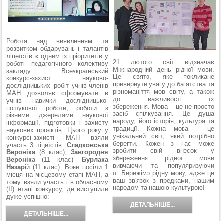
Робота над виявленням та
розвитком обдарувань і талантів
ліцеїстів є одним із пріоритетів у
21 лютого світ відзначає
роботі педагогічного колективу
Міжнародний день рідної мови.
закладу. Всеукраїнський
Це свято, яке покликане
конкурс-захист науково-
привернути увагу до багатства та
дослідницьких робіт учнів-членів
різноманіття мов світу, а також
МАН дозволяє сформувати в
до важливості їх
учнів навички дослідницько-
збереження.
Мова – це не просто
пошукової роботи, роботи з
засіб спілкування. Це душа
різними джерелами наукової
народу, його історія, культура та
інформації, підготовки і захисту
традиції. Кожна мова – це
наукових проєктів. Цього року у
унікальний світ, який потрібно
конкурсі-захисті МАН взяли
берегти.
Кожен з нас може
участь 3 ліцеїстів:
Сладковська
зробити свій внесок у
Вероніка
(8 клас),
Завгородня
збереження рідної мови
Веронік
а (11 клас),
Бурлака
вивчаючи та популяризуючи
Назар
ій (11 клас). Вони посіли 1
її.
Бережімо рідну мову, адже це
місця на місцевому етапі МАН, а
ваш зв'язок з предками, нашим
тому взяли участь і в обласному
народом та нашою культурою!
(ІІ) етапі конкурсу, де виступили
дуже успішно:
ДЕТАЛЬНІШЕ...
ДЕТАЛЬНІШЕ...