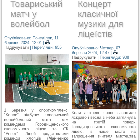
Товариський
Концерт
матч у
класичної
волейбол
музики для
ліцеїстів
Опубліковано: Понеділок, 11
березня 2024, 12:01
|
Надрукувати
| Перегляди: 955
Опубліковано: Четвер, 07
березня 2024, 12:47
|
Надрукувати
| Перегляди: 908
1 березня у спорткомплексі
Коли лютневе сонце засвітило
"Колос" відбувся товариський
яскраво і весна з неба заглянула
волейбольний матч між
на третій поверх
командами Городищенського
Городищенського економічного
економічного ліцею та СК
ліцею, в наше місто на
"Ренет".
Ліцей представляли
запрошення вчителя мистецтва
команди хлопців (
Майченко