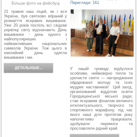
Перегляди: 161
Більше фото на фейсбуці
21 травня наш ліцей, як і вся
Україна, був святково вбраний у
розмаїття яскравих вишиванок.
Уже 20 років поспіль всі свідомі
українці світу відзначають День
вишиванки - день одного з
найпопулярніших і
найважливіших національних
символів України. Тож цього в
ювілейний день одягли
вишиванки і ми.
ДЕТАЛЬНІШЕ...
У нашій громаді відбулося
особливе, неймовірно тепле та
урочисте свято — нагородження
обдарованої молоді та їхніх
мудрих наставників! Цей захід,
організований відділом освіти
Городищенської міської ради,
став яскравим фіналом великого
інтелектуального, творчого та
спортивного марафону, під час
якого наші діти протягом року
наполегливо працювали,
здобували перемоги та
прославляли рідний край.