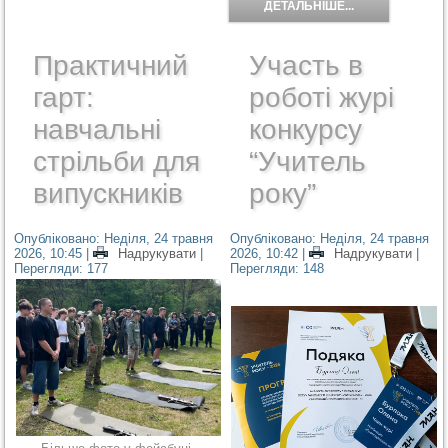
ДЕТАЛЬНІШЕ...
Практичний
Участь в
гарт:
роботі журі
навчальні
конкурсу
стрільби для
“Учитель
випускників
року”
Опубліковано: Неділя, 24 травня
Опубліковано: Неділя, 24 травня
2026, 10:45
|
Надрукувати
|
2026, 10:42
|
Надрукувати
|
Перегляди: 177
Перегляди: 148