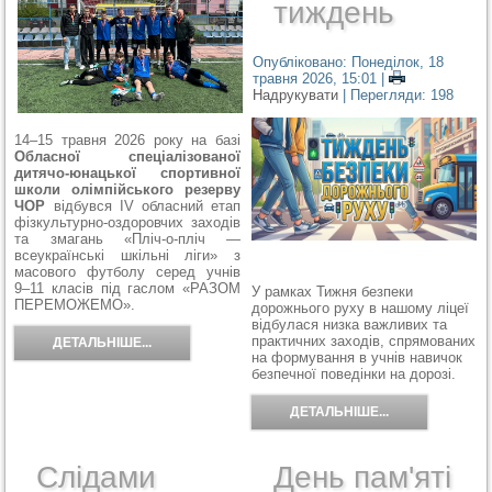
тиждень
Опубліковано: Понеділок, 18
травня 2026, 15:01
|
Надрукувати
| Перегляди: 198
14–15 травня 2026 року на базі
Обласної спеціалізованої
дитячо-юнацької спортивної
школи олімпійського резерву
ЧОР
відбувся IV обласний етап
фізкультурно-оздоровчих заходів
та змагань «Пліч-о-пліч —
всеукраїнські шкільні ліги» з
масового футболу серед учнів
9–11 класів під гаслом «РАЗОМ
У рамках Тижня безпеки
ПЕРЕМОЖЕМО».
дорожнього руху в нашому ліцеї
відбулася низка важливих та
практичних заходів, спрямованих
ДЕТАЛЬНІШЕ...
на формування в учнів навичок
безпечної поведінки на дорозі.
ДЕТАЛЬНІШЕ...
Слідами
День пам'яті