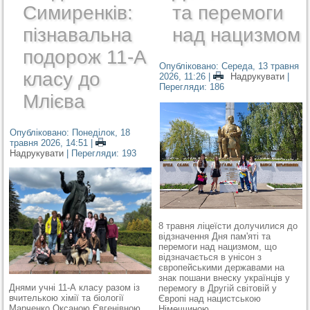
Симиренків:
та перемоги
пізнавальна
над нацизмом
подорож 11-А
Опубліковано: Середа, 13 травня
класу до
2026, 11:26
|
Надрукувати
|
Перегляди: 186
Млієва
Опубліковано: Понеділок, 18
травня 2026, 14:51
|
Надрукувати
| Перегляди: 193
8 травня ліцеїсти долучилися до
відзначення Дня пам'яті та
перемоги над нацизмом, що
відзначається в унісон з
європейськими державами на
знак пошани внеску українців у
Днями учні 11-А класу разом із
перемогу в Другій світовій у
вчителькою хімії та біології
Європі над нацистською
Марченко Оксаною Євгенівною
Німеччиною.