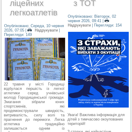
ліцейних
з ТОТ
легкоатлетів
Опубліковано: Вівторок, 02
червня 2026, 09:41
|
Надрукувати
| Перегляди: 154
Опубліковано: Середа, 10 червня
2026, 07:05
|
Надрукувати
|
Перегляди: 149
22 травня у місті Городищі
відбулася першість із легкої
атлетики серед учнівської
молоді Городищенської громади.
Змагання зібрали юних
спортсменів, які
продемонстрували швидкість,
Увага! Важлива інформація для
витривалість, силу волі та
дітей з тимчасово окоупованих
прагнення до перемоги. Легка
територій!
атлетика традиційно
залишається одним із
3 страхи, які найчастіше