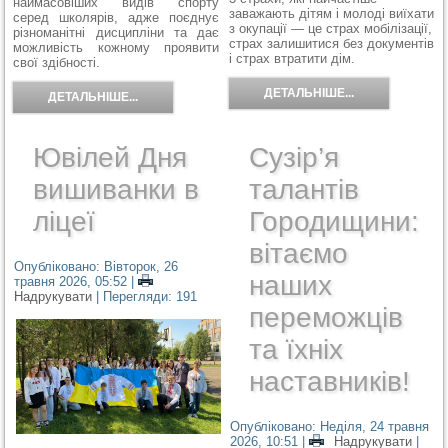
наймасовіших видів спорту
заважають дітям і молоді виїхати
серед школярів, адже поєднує
з окупації — це страх мобілізації,
різноманітні дисципліни та дає
страх залишитися без документів
можливість кожному проявити
і страх втратити дім.
свої здібності.
ДЕТАЛЬНІШЕ...
ДЕТАЛЬНІШЕ...
Ювілей Дня
Сузір’я
вишиванки в
талантів
ліцеї
Городищини:
вітаємо
Опубліковано: Вівторок, 26
наших
травня 2026, 05:52
|
Надрукувати
| Перегляди: 191
переможців
та їхніх
наставників!
Опубліковано: Неділя, 24 травня
2026, 10:51
|
Надрукувати
|