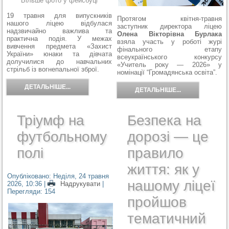
Більше фото у фейсбуці
19 травня для випускників
Протягом квітня-травня
нашого ліцею відбулася
заступник директора ліцею
надзвичайно важлива та
Олена Вікторівна Бурлака
практична подія. У межах
взяла участь у роботі журі
вивчення предмета «Захист
фінального етапу
України» юнаки та дівчата
всеукраїнського конкурсу
долучилися до навчальних
«Учитель року — 2026» у
стрільб із вогнепальної зброї.
номінації “Громадянська освіта”.
ДЕТАЛЬНІШЕ...
ДЕТАЛЬНІШЕ...
Тріумф на
Безпека на
футбольному
дорозі — це
полі
правило
життя: як у
Опубліковано: Неділя, 24 травня
нашому ліцеї
2026, 10:36
|
Надрукувати
|
Перегляди: 154
пройшов
тематичний