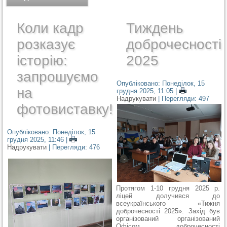
Коли кадр
Тиждень
розказує
доброчесності
історію:
2025
запрошуємо
Опубліковано: Понеділок, 15
на
грудня 2025, 11:05
|
Надрукувати
| Перегляди: 497
фотовиставку!
Опубліковано: Понеділок, 15
грудня 2025, 11:46
|
Надрукувати
| Перегляди: 476
Протягом 1-10 грудня 2025 р.
ліцей долучився до
всеукраїнського «Тижня
доброчесності 2025». Захід був
організований організований
Офісом доброчесності