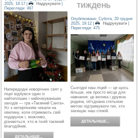
тиждень
2025, 19:17
|
Надрукувати
|
Перегляди: 497
Опубліковано: Субота, 20 грудня
2025, 19:12
|
Надрукувати
|
Перегляди: 475
Сьогодні наш ліцей — це щось
Напередодні новорічних свят у
більше, ніж просто місце для
ліцеї відбувся один із
навчання; це велика і дружна
найтепліших і найочікуваніших
родина, об’єднана спільною
заходів — гра «Таємний Санта».
метою підтримувати тих, хто
Усі з нетерпінням чекали на
захищає наш спокій.
хвилину, коли отримають свій
подарунок і, можливо,
ДЕТАЛЬНІШЕ...
дізнаються, хто ж їхній таємний
благодійник.
ДЕТАЛЬНІШЕ...