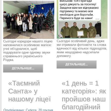
Сьогодні особливий день, адже
Сьогодні коридори нашого ліцею
ми отримали фотозвіти та слова
наповнилися особливою магією:
вдячності від кількох підрозділів,
учні об’єдналися, щоб
яким нещодавно надсилали
подарувати одне одному звуки
допомогу.
справжнього українського
Різдва.
ДЕТАЛЬНІШЕ...
ДЕТАЛЬНІШЕ...
«Таємний
«1 день = 1
Санта» у
категорія»: як
нашому ліцеї
пройшов наш
благодійний
Опубліковано: Субота, 20 грудня