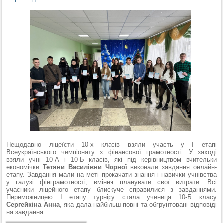
Нещодавно ліцеїсти 10-х класів взяли участь у І етапі
Всеукраїнського чемпіонату з фінансової грамотності. У заході
взяли учні 10-А і 10-Б класів, які під керівництвом вчительки
економічки
Тетяни Василівни Чорної
виконали завдання онлайн-
етапу. Завдання мали на меті прокачати знання і навички учнівства
у галузі фінграмотності, вміння планувати свої витрати. Всі
учасники ліцейного етапу блискуче справилися з завданнями.
Переможницею І етапу турніру стала учениця 10-Б класу
Сергейкіна Анна
, яка дала найбільш повні та обгрунтовані відповіді
на завдання.