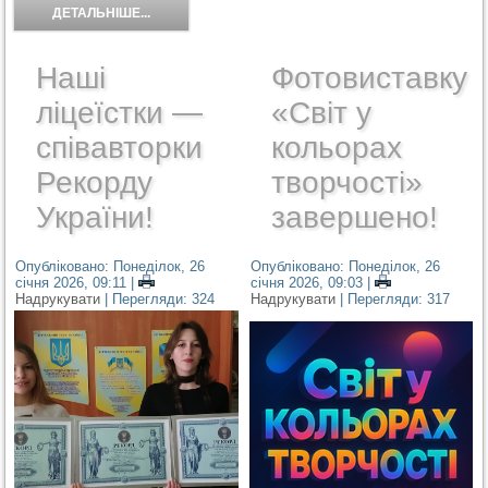
ДЕТАЛЬНІШЕ...
Наші
Фотовиставку
ліцеїстки —
«Світ у
співавторки
кольорах
Рекорду
творчості»
України!
завершено!
Опубліковано: Понеділок, 26
Опубліковано: Понеділок, 26
січня 2026, 09:11
|
січня 2026, 09:03
|
Надрукувати
| Перегляди: 324
Надрукувати
| Перегляди: 317