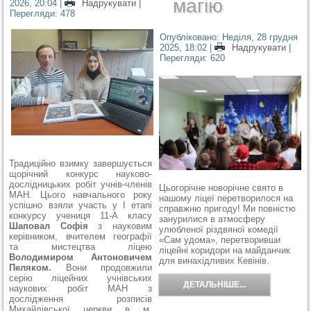
магію
2026, 20:04
|
Надрукувати
|
Перегляди: 478
Опубліковано: Неділя, 28 грудня
2025, 18:02
|
Надрукувати
|
Перегляди: 620
Традиційно взимку завершується
щорічний конкурс науково-
дослідницьких робіт учнів-членів
Цьогорічне новорічне свято в
МАН. Цього навчального року
нашому ліцеї перетворилося на
успішно взяли участь у І етапі
справжню пригоду! Ми повністю
конкурсу учениця 11-А класу
занурилися в атмосферу
Шаповал Софія
з науковим
улюбленої різдвяної комедії
керівником, вчителем географії
«Сам удома», перетворивши
та мистецтва ліцею
ліцейні коридори на майданчик
Володимиром Антоновичем
для винахідливих Кевінів.
Пеляком.
Вони продовжили
серію ліцейних учнівських
ДЕТАЛЬНІШЕ...
наукових робіт МАН з
дослідження розписів
Михайлівської церкви в м.