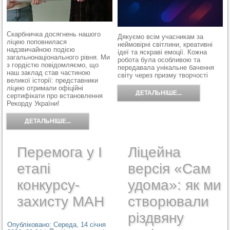
Скарбничка досягнень нашого
Дякуємо всім учасникам за
ліцею поповнилася
неймовірні світлини, креативні
надзвичайною подією
ідеї та яскраві емоції. Кожна
загальнонаціонального рівня. Ми
робота була особливою та
з гордістю повідомляємо, що
передавала унікальне бачення
наш заклад став частиною
світу через призму творчості
великої історії: представники
ліцею отримали офіційні
ДЕТАЛЬНІШЕ...
сертифікати про встановлення
Рекорду України!
ДЕТАЛЬНІШЕ...
Перемога у І
Ліцейна
етапі
версія «Сам
конкурсу-
удома»: як ми
захисту МАН
створювали
різдвяну
Опубліковано: Середа, 14 січня