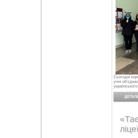
Сьогодні ко
учні об’єдн
українського
ДЕТАЛЬ
«Та
ліце