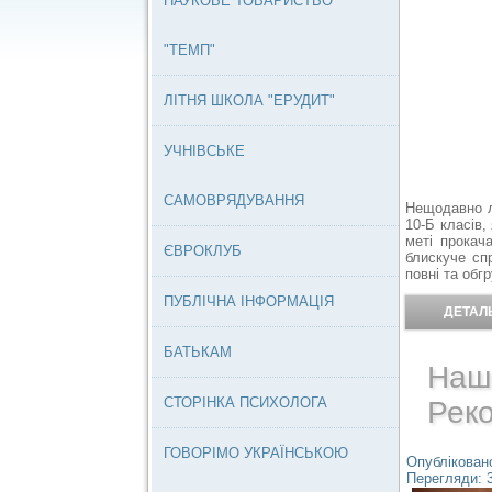
НАУКОВЕ ТОВАРИСТВО
"ТЕМП"
ЛІТНЯ ШКОЛА "ЕРУДИТ"
УЧНІВСЬКЕ
САМОВРЯДУВАННЯ
Нещодавно лі
10-Б класів,
меті прокач
ЄВРОКЛУБ
блискуче сп
повні та обг
ПУБЛІЧНА ІНФОРМАЦІЯ
ДЕТАЛЬ
БАТЬКАМ
Наші
СТОРІНКА ПСИХОЛОГА
Реко
ГОВОРІМО УКРАЇНСЬКОЮ
Опубліковано
Перегляди: 