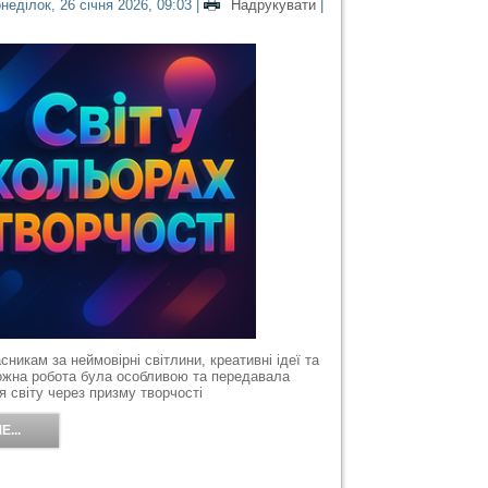
неділок, 26 січня 2026, 09:03
|
Надрукувати
|
никам за неймовірні світлини, креативні ідеї та
Кожна робота була особливою та передавала
я світу через призму творчості
...