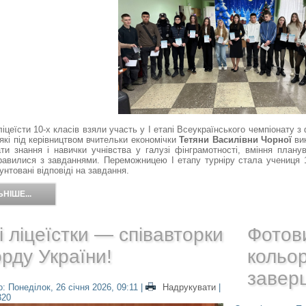
цеїсти 10-х класів взяли участь у І етапі Всеукраїнського чемпіонату з ф
 які під керівництвом вчительки економічки
Тетяни Василівни Чорної
вик
ати знання і навички учнівства у галузі фінграмотності, вміння плану
равилися з завданнями. Переможницею І етапу турніру стала учениця
рунтовані відповіді на завдання.
НІШЕ...
 ліцеїстки — співавторки
Фотови
рду України!
кольор
завер
: Понеділок, 26 січня 2026, 09:11
|
Надрукувати
|
320