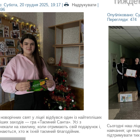
тижде
: Субота, 20 грудня 2025, 19:17
|
Надрукувати
|
496
Опубліковано: Су
Перегляди: 474
новорічних свят у ліцеї відбувся один із найтепліших
ніших заходів — гра «Таємний Санта». Усі з
Сьогодні наш ліц
чекали на хвилину, коли отримають свій подарунок і,
навчання; це вел
наються, хто ж їхній таємний благодійник.
підтримувати тих