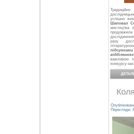
Традиційно
дослідницьк
успішно взя
Шаповал С
мистецтва 
продовжили
дослідження
разу досл
літературо
підсумками
відділеннях
важливою п
конкурсу-за
ДЕТАЛЬ
Коля
Опубліковано
Перегляди: 