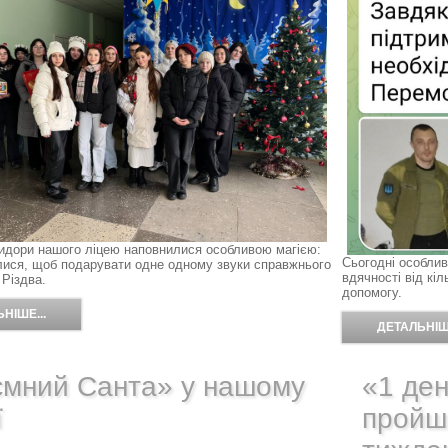
ридори нашого ліцею наповнилися особливою магією:
Сьогодні особлив
алися, щоб подарувати одне одному звуки справжнього
вдячності від кі
 Різдва.
допомогу.
НІШЕ...
ДЕТАЛЬНІШЕ
ємний Санта» у нашому
«1 ден
ї
пройш