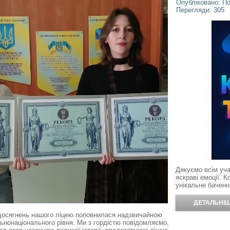
Опубліковано: По
Перегляди: 305
Дякуємо всім учас
яскраві емоції. 
унікальне баченн
ДЕТАЛЬНІШЕ
досягнень нашого ліцею поповнилася надзвичайною
ьнонаціонального рівня. Ми з гордістю повідомляємо,