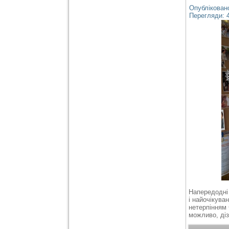
Опубліковано
Перегляди: 
Напередодні 
і найочікува
нетерпінням 
можливо, діз