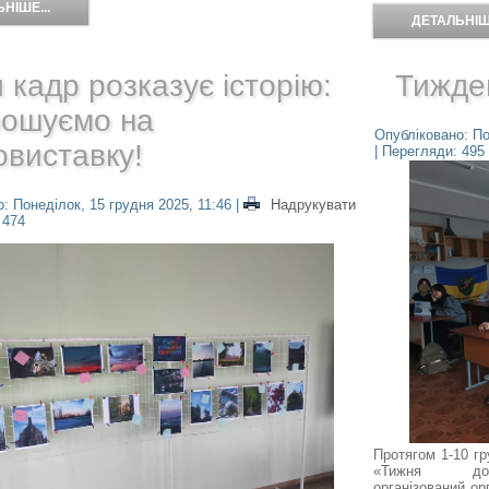
НІШЕ...
ДЕТАЛЬНІШЕ
 кадр розказує історію:
Тижде
рошуємо на
Опубліковано: По
виставку!
| Перегляди: 495
: Понеділок, 15 грудня 2025, 11:46
|
Надрукувати
 474
Протягом 1-10 гр
«Тижня до
організований ор