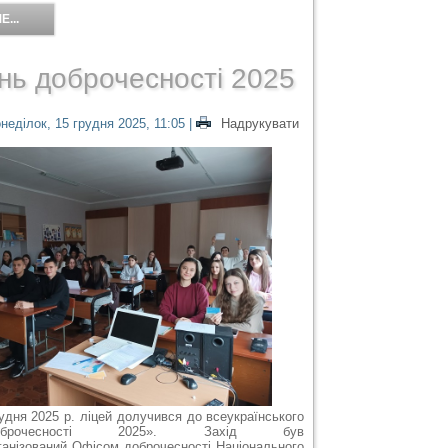
...
нь доброчесності 2025
неділок, 15 грудня 2025, 11:05
|
Надрукувати
удня 2025 р. ліцей долучився до всеукраїнського
брочесності 2025». Захід був
ганізований Офісом доброчесності Національного