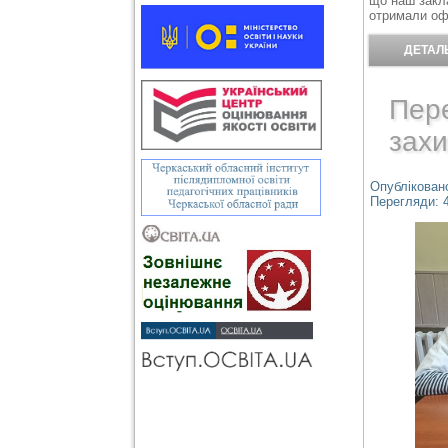
що наш закла
отримали офі
ДЕТАЛЬ
Пере
зах
Опубліковано
Перегляди: 