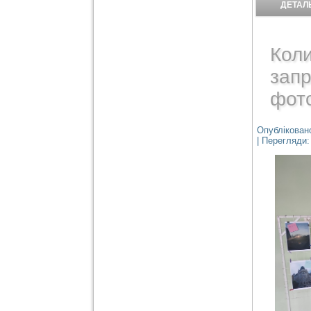
ДЕТАЛЬ
Коли
зап
фото
Опубліковано
| Перегляди: