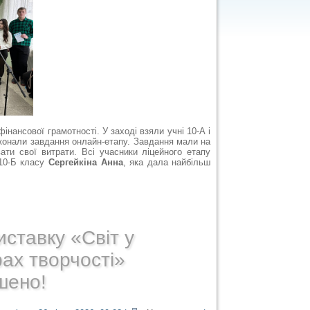
інансової грамотності. У заході взяли учні 10-А і
онали завдання онлайн-етапу. Завдання мали на
вати свої витрати. Всі учасники ліцейного етапу
 10-Б класу
Сергейкіна Анна
, яка дала найбільш
ставку «Світ у
ах творчості»
шено!