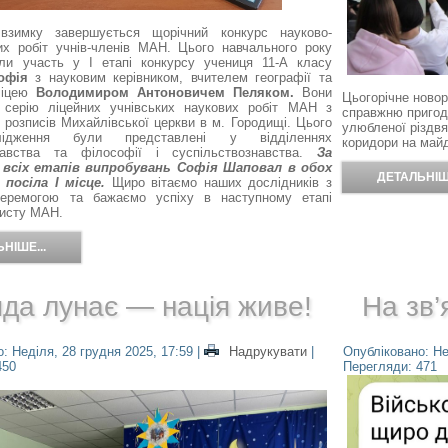
 взимку завершується щорічний конкурс науково-
их робіт учнів-членів МАН. Цього навчального року
ли участь у І етапі конкурсу учениця 11-А класу
офія
з науковим керівником, вчителем географії та
ліцею
Володимиром Антоновичем Пеляком.
Вони
Цьогорічне новор
 серію ліцейних учнівських наукових робіт МАН з
справжню пригод
 розписів Михайлівської церкви в м. Городищі. Цього
улюбленої різдвя
ідження були представлені у відділеннях
коридори на майд
знавства та філософії і суспільствознавства.
За
 всіх етапів випробувань Софія Шаповал в обох
ДЕТАЛЬНІШЕ
 посіла І місце.
Щиро вітаємо наших дослідників з
еремогою та бажаємо успіху в наступному етапі
хисту МАН.
НІШЕ...
да лунає — нація живе!
На зв’
: Неділя, 28 грудня 2025, 17:59
|
Надрукувати
|
Опубліковано: Не
450
Перегляди: 471