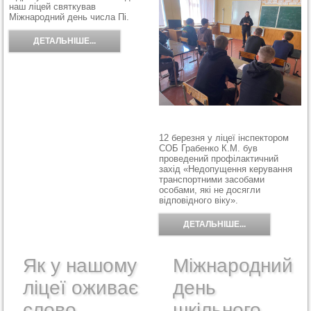
наш ліцей святкував
Міжнародний день числа Пі.
ДЕТАЛЬНІШЕ...
12 березня у ліцеї інспектором
СОБ Грабенко К.М. був
проведений профілактичний
захід «Недопущення керування
транспортними засобами
особами, які не досягли
відповідного віку».
ДЕТАЛЬНІШЕ...
Як у нашому
Міжнародний
ліцеї оживає
день
слово
шкільного