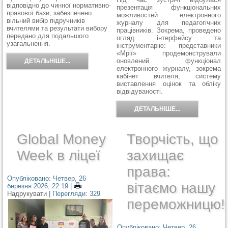
відповідно до чинної нормативно-
презентація функціональних
правової бази, забезпечено
можливостей електронного
вільний вибір підручників
журналу для педагогічних
вчителями та результати вибору
працівників. Зокрема, проведено
передано для подальшого
огляд інтерфейсу та
узагальнення.
інструментарію: представники
«Мрії» продемонстрували
оновлений функціонал
ДЕТАЛЬНІШЕ...
електронного журналу, зокрема
кабінет вчителя, систему
виставлення оцінок та обліку
відвідуваності.
ДЕТАЛЬНІШЕ...
Global Money
Творчість, що
Week в ліцеї
захищає
права:
Опубліковано: Четвер, 26
вітаємо нашу
березня 2026, 22:19
|
Надрукувати
| Перегляди: 329
переможницю!
Опубліковано: Четвер, 26