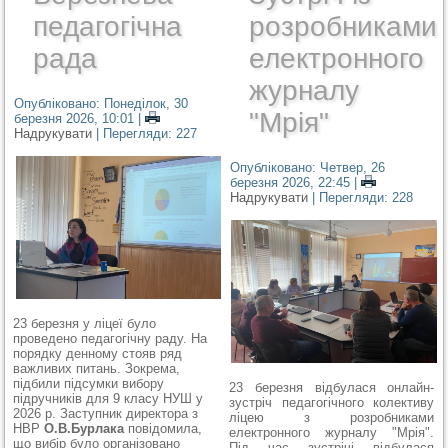
педагогічна
розробниками
рада
електронного
журналу
Опубліковано: Понеділок, 30
"Мрія"
березня 2026, 10:01
|
Надрукувати
| Перегляди: 227
Опубліковано: Четвер, 26
березня 2026, 22:45
|
Надрукувати
| Перегляди: 228
23 березня у ліцеї було
проведено педагогічну раду. На
порядку денному стояв ряд
важливих питань. Зокрема,
підбили підсумки вибору
23 березня відбулася онлайн-
підручників для 9 класу НУШ у
зустріч педагогічного колективу
2026 р. Заступник директора з
ліцею з розробниками
НВР
О.В.Бурлака
повідомила,
електронного журналу "Мрія".
що вибір було організовано
Під час зустрічі відбулася