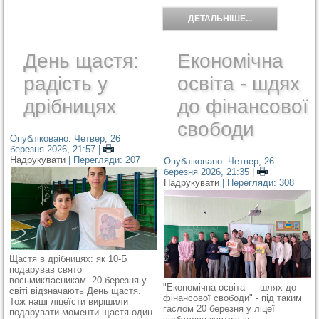
ДЕТАЛЬНІШЕ...
День щастя:
Економічна
радість у
освіта - шдях
дрібницях
до фінансової
свободи
Опубліковано: Четвер, 26
березня 2026, 21:57
|
Надрукувати
| Перегляди: 207
Опубліковано: Четвер, 26
березня 2026, 21:35
|
Надрукувати
| Перегляди: 308
Щастя в дрібницях: як 10-Б
подарував свято
восьмикласникам. 20 березня у
"Економічна освіта — шлях до
світі відзначають День щастя.
фінансової свободи" - під таким
Тож наші ліцеїсти вирішили
гаслом 20 березня у ліцеї
подарувати моменти щастя один