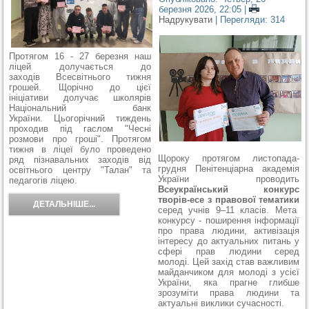
березня 2026, 22:05
|
Надрукувати
| Перегляди: 314
Протягом 16 - 27 березня наш
ліцей долучається до
заходів Всесвітнього тижня
грошей. Щорічно до цієї
ініціативи долучає школярів
Національний банк
України. Цьогорічний тиждень
проходив під гаслом "Чесні
розмови про гроші". Протягом
тижня в ліцеї було проведено
Щороку протягом листопада-
ряд пізнавальних заходів від
грудня Пенітенціарна академія
освітнього центру "Талан" та
України проводить
педагогів ліцею.
Всеукраїнський конкурс
творів-есе з правової тематики
ДЕТАЛЬНІШЕ...
серед учнів 9–11 класів. Мета
конкурсу - поширення інформації
про права людини, активізація
інтересу до актуальних питань у
сфері прав людини серед
молоді. Цей захід став важливим
майданчиком для молоді з усієї
України, яка прагне глибше
зрозуміти права людини та
актуальні виклики сучасності.