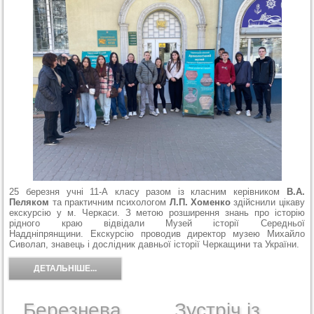
25 березня учні 11-А класу разом із класним керівником
В.А.
Пеляком
та практичним психологом
Л.П. Хоменко
здійснили цікаву
екскурсію у м. Черкаси. З метою розширення знань про історію
рідного краю відвідали Музей історії Середньої
Наддніпрянщини. Екскурсію проводив директор музею Михайло
Сиволап, знавець і дослідник давньої історії Черкащини та України.
ДЕТАЛЬНІШЕ...
Березнева
Зустріч із