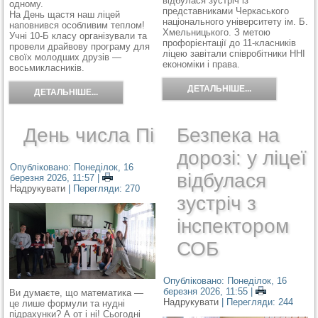
відбулася зустріч із
одному.
представниками Черкаського
На День щастя наш ліцей
національного університету ім. Б.
наповнився особливим теплом!
Хмельницького. З метою
Учні 10-Б класу організували та
профорієнтації до 11-класників
провели драйвову програму для
ліцею завітали співробітники ННІ
своїх молодших друзів —
економіки і права.
восьмикласників.
ДЕТАЛЬНІШЕ...
ДЕТАЛЬНІШЕ...
День числа Пі
Безпека на
дорозі: у ліцеї
Опубліковано: Понеділок, 16
відбулася
березня 2026, 11:57
|
Надрукувати
| Перегляди: 270
зустріч з
інспектором
СОБ
Опубліковано: Понеділок, 16
березня 2026, 11:55
|
Ви думаєте, що математика —
Надрукувати
| Перегляди: 244
це лише формули та нудні
підрахунки? А от і ні! Сьогодні