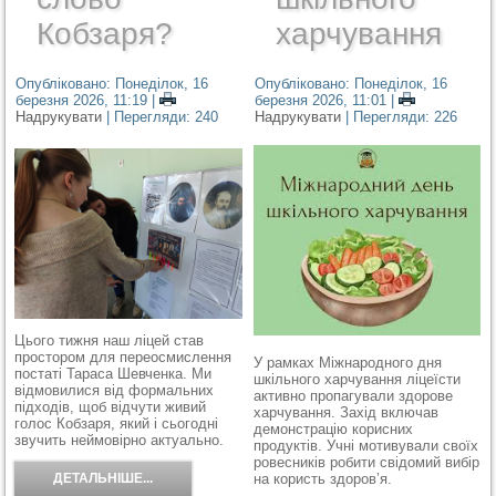
Кобзаря?
харчування
Опубліковано: Понеділок, 16
Опубліковано: Понеділок, 16
березня 2026, 11:19
|
березня 2026, 11:01
|
Надрукувати
| Перегляди: 240
Надрукувати
| Перегляди: 226
Цього
тижня наш ліцей став
простором для переосмислення
У рамках Міжнародного дня
постаті Тараса Шевченка. Ми
шкільного харчування ліцеїсти
відмовилися від формальних
активно пропагували здорове
підходів, щоб відчути живий
харчування. Захід включав
голос Кобзаря, який і сьогодні
демонстрацію корисних
звучить неймовірно актуально.
продуктів. Учні мотивували своїх
ровесників робити свідомий вибір
ДЕТАЛЬНІШЕ...
на користь здоров’я.