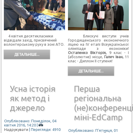
4 квітня десятикласники
Блискучі виступи учнів
відвідали захід, присвячений
Городищенського економічного
волонтерському руху в зоні АТО.
ліцею на ІV етапі Всеукраїнської
олімпіади з економіки!
Остапенко Вікторія,
9 клас - І
ДЕТАЛЬНІШЕ...
(абсолютне) місце,
Галич Іван,
11
клас - Диплом ІІ ступеня!
ДЕТАЛЬНІШЕ...
Усна історія
Перша
як метод і
регіональна
джерело
(не)конференц
міні-EdCamp
Опубліковано: Понеділок, 04
квітня 2016, 14:20
|
Надрукувати
| Перегляди: 4910
Опубліковано: П'ятниця, 01