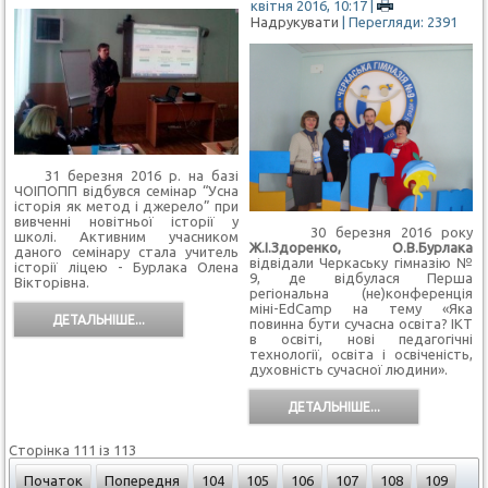
квітня 2016, 10:17
|
Надрукувати
| Перегляди: 2391
31 березня 2016 р. на базі
ЧОІПОПП відбувся семінар “Усна
історія як метод і джерело” при
вивченні новітньої історії у
30 березня 2016 року
школі. Активним учасником
Ж.І.Здоренко, О.В.Бурлака
даного семінару стала учитель
відвідали Черкаську гімназію №
історії ліцею - Бурлака Олена
9, де відбулася Перша
Вікторівна.
регіональна (не)конференція
міні-EdCamp на тему «Яка
ДЕТАЛЬНІШЕ...
повинна бути сучасна освіта? ІКТ
в освіті, нові педагогічні
технології, освіта і освіченість,
духовність сучасної людини».
ДЕТАЛЬНІШЕ...
Сторінка 111 із 113
Початок
Попередня
104
105
106
107
108
109