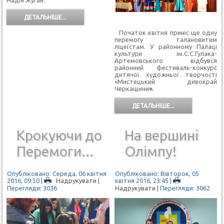
ДЕТАЛЬНІШЕ...
Початок квітня приніс ще одну
перемогу талановитим
ліцеїстам. У районному Палаці
культури ім.С.С.Гулака-
Артемовського відбувся
районний фестиваль-конкурс
дитячої художньої творчості
«Мистецький дивокрай
Черкащини
».
ДЕТАЛЬНІШЕ...
Крокуючи до
На вершині
Перемоги...
Олімпу!
Опубліковано: Середа, 06 квітня
Опубліковано: Вівторок, 05
2016, 09:50
|
Надрукувати
|
квітня 2016, 23:45
|
Перегляди: 3036
Надрукувати
| Перегляди: 3062