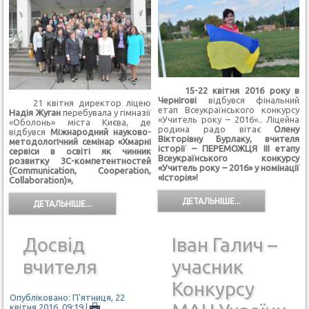
15-22 квітня 2016 року в
Чернігові
відбувся фінальний
21 квітня директор ліцею
етап Всеукраїнського конкурсу
Надія Жуган
перебувала у гімназії
«Учитель року – 2016».. Ліцейна
«Оболонь» міста Києва, де
родина радо вітає
Олену
відбувся
Міжнародний науково-
Вікторівну Бурлаку, вчителя
методологічний семінар «Хмарні
історії – ПЕРЕМОЖЦЯ ІІІ етапу
сервіси в освіті як чинник
Всеукраїнського конкурсу
розвитку 3С-компетентностей
«Учитель року – 2016» у номінації
(Сommunication, Сooperation,
«Історія»!
Сollaboration)»,
ДЕТАЛЬНІШЕ...
ДЕТАЛЬНІШЕ...
Досвід
Іван Галич –
вчителя
учасник
Конкурсу
Опубліковано: П'ятниця, 22
квітня 2016, 09:19
|