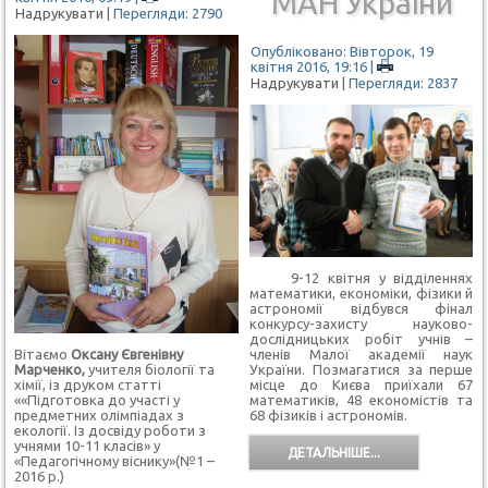
МАН України
Надрукувати
| Перегляди: 2790
Опубліковано: Вівторок, 19
квітня 2016, 19:16
|
Надрукувати
| Перегляди: 2837
9-12 квітня у відділеннях
математики, економіки, фізики й
астрономії відбувся фінал
конкурсу-захисту науково-
дослідницьких робіт учнів –
Вітаємо
Оксану Євгенівну
членів Малої академії наук
Марченко,
учителя біології та
України. Позмагатися за перше
хімії, із друком статті
місце до Києва приїхали 67
««Підготовка до участі у
математиків, 48 економістів та
предметних олімпіадах з
68 фізиків і астрономів.
екології. Із досвіду роботи з
учнями 10-11 класів» у
ДЕТАЛЬНІШЕ...
«Педагогічному віснику»(№1 –
2016 р.)