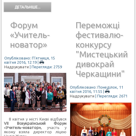
ДЕТАЛЬНІШЕ...
Форум
Переможці
«Учитель-
фестивалю-
новатор»
конкурсу
"Мистецький
Опубліковано: П'ятниця, 15
дивокрай
квітня 2016, 12:19
|
Надрукувати
| Перегляди: 2759
Черкащини"
Опубліковано: Понеділок, 11
квітня 2016, 11:55
|
Надрукувати
| Перегляди: 2671
8 квітня у місті Києві відбувся
V
ІІ Всеукраїнський Форум
«
Учитель-новатор»,
участь у
якому взяла директор ліцею
Надія Жуган.