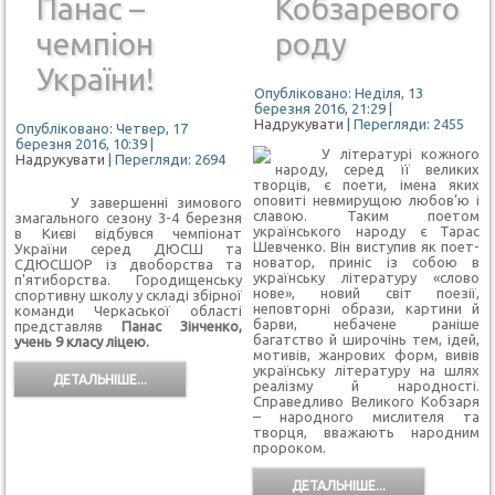
Панас –
Кобзаревого
чемпіон
роду
України!
Опубліковано: Неділя, 13
березня 2016, 21:29
|
Надрукувати
| Перегляди: 2455
Опубліковано: Четвер, 17
березня 2016, 10:39
|
У літературі кожного
Надрукувати
| Перегляди: 2694
народу, серед її великих
творців, є поети, імена яких
оповиті невмирущою любов’ю і
У завершенні зимового
славою. Таким поетом
змагального сезону 3-4 березня
українського народу є Тарас
в Києві відбувся чемпіонат
Шевченко. Він виступив як поет-
України серед ДЮСШ та
новатор, приніс із собою в
СДЮСШОР із двоборства та
українську літературу «слово
п'ятиборства. Городищенську
нове», новий світ поезії,
спортивну школу у складі збірної
неповторні образи, картини й
команди Черкаської області
барви, небачене раніше
представляв
Панас Зінченко,
багатство й широчінь тем, ідей,
учень 9 класу ліцею.
мотивів, жанрових форм, вивів
українську літературу на шлях
ДЕТАЛЬНІШЕ...
реалізму й народності.
Справедливо Великого Кобзаря
– народного мислителя та
творця, вважають народним
пророком.
ДЕТАЛЬНІШЕ...