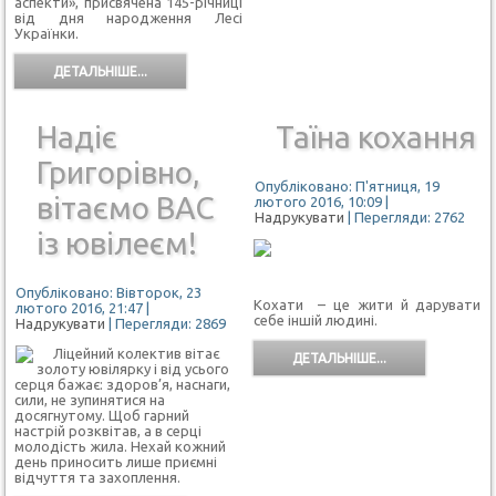
аспекти», присвячена 145-річниці
від дня народження Лесі
Українки.
ДЕТАЛЬНІШЕ...
Надіє
Таїна кохання
Григорівно,
Опубліковано: П'ятниця, 19
вітаємо ВАС
лютого 2016, 10:09
|
Надрукувати
| Перегляди: 2762
із ювілеєм!
Опубліковано: Вівторок, 23
Кохати – це жити й дарувати
лютого 2016, 21:47
|
себе іншій людині.
Надрукувати
| Перегляди: 2869
Ліцейний колектив вітає
ДЕТАЛЬНІШЕ...
золоту ювілярку і від усього
серця бажає: здоров’я, наснаги,
сили, не зупинятися на
досягнутому. Щоб гарний
настрій розквітав, а в серці
молодість жила. Нехай кожний
день приносить лише приємні
відчуття та захоплення.