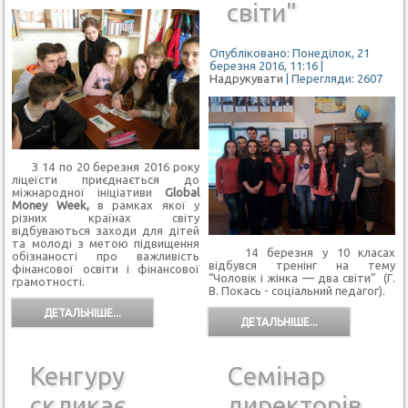
світи"
Опубліковано: Понеділок, 21
березня 2016, 11:16
|
Надрукувати
| Перегляди: 2607
З 14 по 20 березня 2016 року
ліцеїсти приєднається до
міжнародної ініціативи
Global
Money Week,
в рамках якої у
різних країнах світу
відбуваються заходи для дітей
та молоді з метою підвищення
14 березня у 10 класах
обізнаності про важливість
відбувся тренінг на тему
фінансової освіти і фінансової
“Чоловік і жінка — два світи” (Г.
грамотності.
В. Покась - соціальний педагог).
ДЕТАЛЬНІШЕ...
ДЕТАЛЬНІШЕ...
Кенгуру
Семінар
скликає
директорів