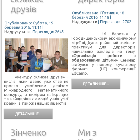
друзів
Опубліковано: П'ятниця, 18
березня 2016, 11:18
|
Надрукувати
| Перегляди: 2702
Опубліковано: Субота, 19
березня 2016, 11:11
|
Надрукувати
| Перегляди: 2643
16 березня у
Городищенському економічному
ліцеї відбувся районний семінар-
практикум для директорів
навчальних закладів на тему:
«Організація роботи з
обдарованими дітьми»
. Семінар
відбувся у новому, сучасному
форматі – (НЕ) конференції
EdCamp.
«Кенгуру скликає друзів» -
вислів, який давно уже став не
ДЕТАЛЬНІШЕ...
просто улюбленим девізом
Міжнародного математичного
конкурсу, а виміром найкращих
та найщиріших емоцій учнів усієї
країни, а також і наших ліцеїстів.
ДЕТАЛЬНІШЕ...
Зінченко
Ми з