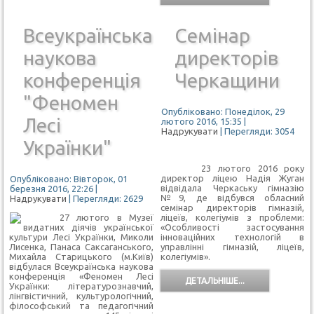
Всеукраїнська
Семінар
наукова
директорів
конференція
Черкащини
"Феномен
Опубліковано: Понеділок, 29
Лесі
лютого 2016, 15:35
|
Надрукувати
| Перегляди: 3054
Українки"
23 лютого 2016 року
директор ліцею Надія Жуган
Опубліковано: Вівторок, 01
відвідала Черкаську гімназію
березня 2016, 22:26
|
№9, де відбувся обласний
Надрукувати
| Перегляди: 2629
семінар директорів гімназій,
27 лютого в Музеї
ліцеїв, колегіумів з проблеми:
видатних діячів української
«Особливості застосування
культури Лесі Українки, Миколи
інноваційних технологій в
Лисенка, Панаса Саксаганського,
управлінні гімназій, ліцеїв,
Михайла Старицького (м.Київ)
колегіумів».
відбулася Всеукраїнська наукова
конференція «Феномен Лесі
ДЕТАЛЬНІШЕ...
Українки: літературознавчий,
лінгвістичний, культурологічний,
філософський та педагогічний