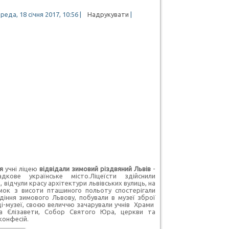
еда, 18 січня 2017, 10:56
|
Надрукувати
|
ня
учні ліцею
відвідали зимовий різдвяний Львів
-
адкове українське місто.Ліцеїсти здійснили
, відчули красу архітектури львівських вулиць, на
амок з висоти пташиного польоту спостерігали
діння зимового Львову, побували в музеї зброї
ці-музеї, своєю величчю зачарували учнів Храми
а Єлізавети, Собор Святого Юра, церкви та
конфесій.