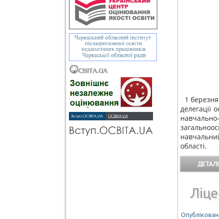
1 березня
делегації о
навчаль
загальноо
навчальни
області.
ДЕТАЛЬ
Ліце
Опубліковано