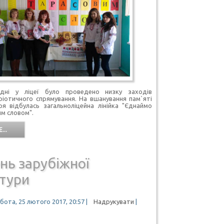
 дні у ліцеї було проведено низку заходів
ріотичного спрямування. На вшанування пам`яті
я відбулась загальноліцейна лінійка "Єднаймо
им словом".
...
нь зарубіжної
атури
бота, 25 лютого 2017, 20:57
|
Надрукувати
|