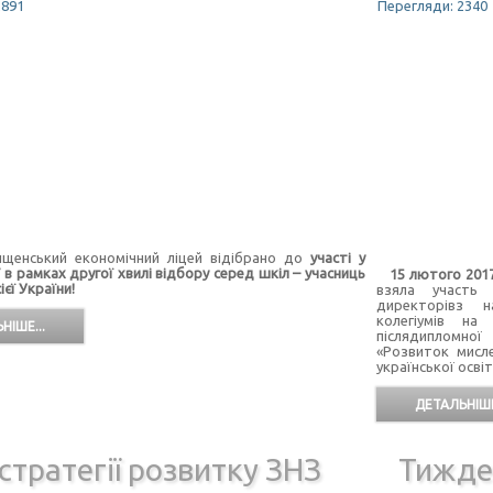
2891
Перегляди: 2340
ський економічний ліцей відібрано до
участі у
в рамках другої хвилі відбору серед шкіл – учасниць
15 лютого 201
ієї України!
взяла участь 
директорівз на
колегіумів на
НІШЕ...
післядипломної
«Розвиток мисле
української освіт
ДЕТАЛЬНІШЕ
стратегії розвитку ЗНЗ
Тижде