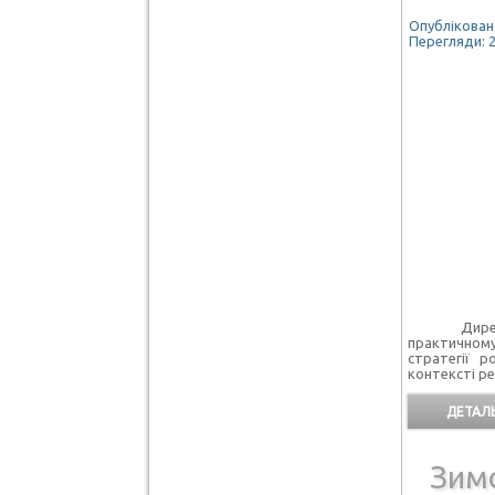
Опубліковано
Перегляди: 
Директор 
практичному
стратегії р
контексті р
ДЕТАЛЬ
Зим