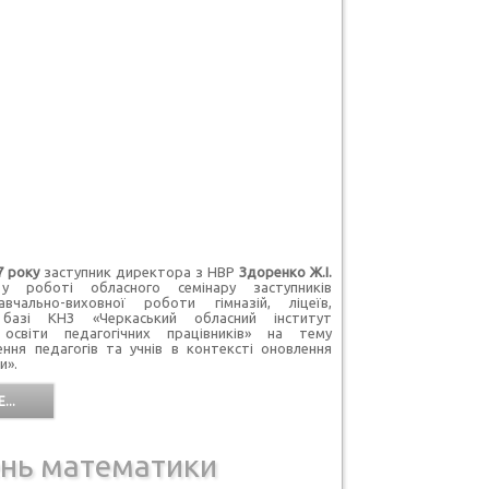
7
року
заступник директора з НВР
Здоренко Ж.І.
у роботі обласного семінару заступників
вчально-виховної роботи гімназій, ліцеїв,
 базі КНЗ «Черкаський обласний інститут
 освіти педагогічних працівників» на тему
ння педагогів та учнів в контексті оновлення
и».
...
нь математики