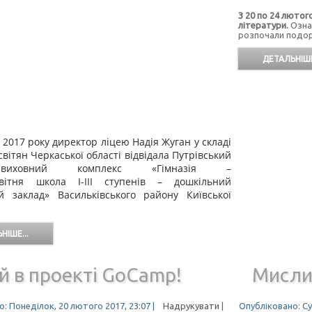
З
2
0 по
2
4 лютог
літератури.
Ознай
розпочали подор
ДЕТАЛЬНІШЕ
 2017 року директор ліцею Надія Жуган у складі
світян Черкаської області відвідала Путрівський
но-виховний комплекс «Гімназія –
світня школа І-ІІІ ступенів – дошкільний
й заклад» Васильківського району Київської
НІШЕ...
й в проекті GoCamp!
Мисли
: Понеділок, 20 лютого 2017, 23:07
|
Надрукувати
|
Опубліковано: Су