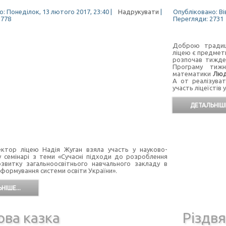
: Понеділок, 13 лютого 2017, 23:40
|
Надрукувати
|
Опубліковано: Вів
2778
Перегляди: 2731
Доброю традиці
ліцею є предметн
розпочав тижден
Програму тижн
математики
Люд
А от реалізува
участь ліцеїстів
ДЕТАЛЬНІШЕ
ліцею Надія Жуган взяла участь у науково-
 семінарі з теми «Сучасні підходи до розроблення
озвитку загальноосвітнього навчального закладу в
еформування системи освіти України».
НІШЕ...
ова казка
Різдвя