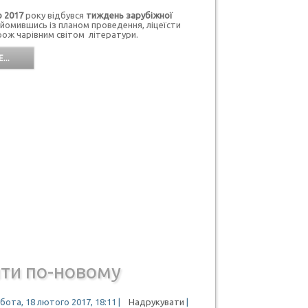
о 2017
року відбувся
тиждень зарубіжної
омившись із планом проведення, ліцеїсти
ож чарівним світом літератури.
...
ти по-новому
бота, 18 лютого 2017, 18:11
|
Надрукувати
|