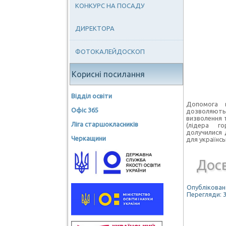
КОНКУРС НА ПОСАДУ
ДИРЕКТОРА
ФОТОКАЛЕЙДОСКОП
Корисні посилання
Відділ освіти
Допомога 
Офіс 365
дозволяють
визволення т
Ліга старшокласників
(лідера г
долучилися 
Черкащини
для українсь
Досв
Опубліковано
Перегляди: 