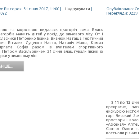
: Вівторок, 31 січня 2017, 11:00
|
Надрукувати
|
Опубліковано: Сер
3022
Перегляди: 3229
а морозною видалась цьогоріч зима. Блиск
агорбів манить дітей у похід до зимового лісу. От і
класники Петренко Іванка, Визнюк Наташа,Тертичний
нич Віталик, Луценко Настя, Наталіч Маша, Комиз
ирпата Софія разом із вчителем спортивного
я Петром Васильовичем 21 січня влаштували пікнік із
ірки у зимовому лісі.
НІШЕ...
З
11 по 13 січ
прекрасне, заг
екскурсію містом
горі Високий З
простори і воло
«Арсенал», Апте
Святої Ольги т
костьоли різних 