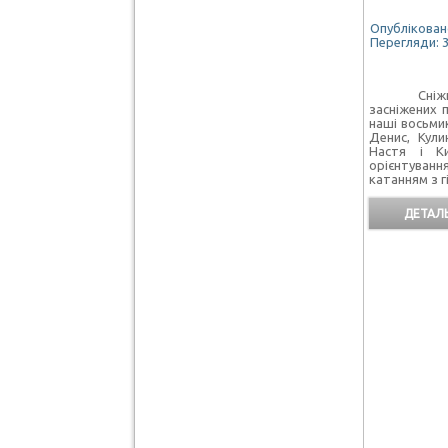
Опубліковано
Перегляди: 
Сніжною т
засніжених п
наші восьми
Денис, Кули
Настя і К
орієнтуванн
катанням з г
ДЕТАЛЬ