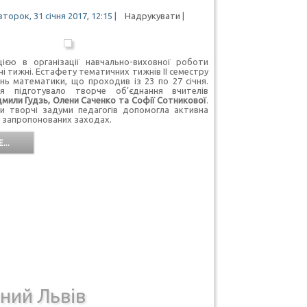
торок, 31 січня 2017, 12:15
|
Надрукувати
|
єю в організації навчально-виховної роботи
і тижні. Естафету тематичних тижнів ІІ семестру
ь математики, що проходив із 23 по 27 січня.
я підготувало творче об’єднання вчителів
мили Гудзь, Олени Саченко та Софії Сотникової
.
ти творчі задуми педагогів допомогла активна
 у запропонованих заходах.
...
ний Львів