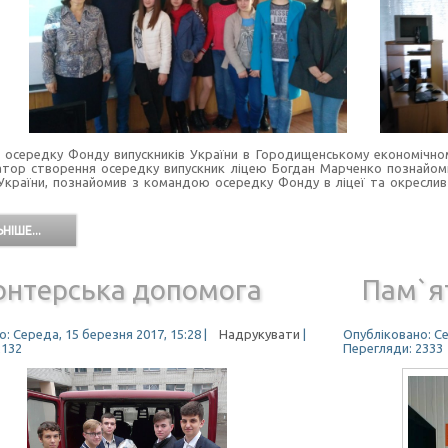
 осередку Фонду випускників України в Городищенському економічному
іатор створення осередку випускник ліцею Богдан Марченко познайоми
 України, познайомив з командою осередку Фонду в ліцеї та окреслив
НІШЕ...
онтерська допомога
Пам`я
: Середа, 15 березня 2017, 15:28
|
Надрукувати
|
Опубліковано: Се
2132
Перегляди: 2333