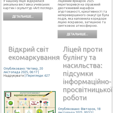
У нашому ліцеї відкрилася
Ліцейний ярмарок 2025
унікальна виставка учнівських
перетворився на справжній
картин і скульптур «Art-погляд».
двотижневий марафон
згуртованості, креативності та
неперевершеного смаку! Це була
ДЕТАЛЬНІШЕ...
подія, яка наповнила коридори
ліцею яскравою, затишною та
святковою атмосферою.
ДЕТАЛЬНІШЕ...
Відкрий світ
Ліцей проти
екомаркування
булінгу та
насильства:
Опубліковано: Четвер, 20
підсумки
листопада 2025, 06:17
|
Надрукувати
| Перегляди: 627
інформаційно-
просвітницької
роботи
Опубліковано: Вівторок, 18
листопада 2025, 00:53
|