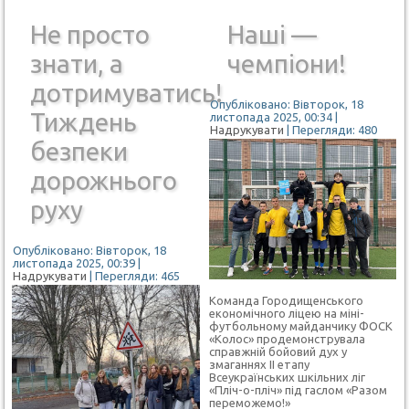
Не просто
Наші —
знати, а
чемпіони!
дотримуватись!
Опубліковано: Вівторок, 18
Тиждень
листопада 2025, 00:34
|
Надрукувати
| Перегляди: 480
безпеки
дорожнього
руху
Опубліковано: Вівторок, 18
листопада 2025, 00:39
|
Надрукувати
| Перегляди: 465
Команда Городищенського
економічного ліцею на міні-
футбольному майданчику ФОСК
«Колос» продемонструвала
справжній бойовий дух у
змаганнях ІІ етапу
Всеукраїнських шкільних ліг
«Пліч-о-пліч» під гаслом «Разом
переможемо!»