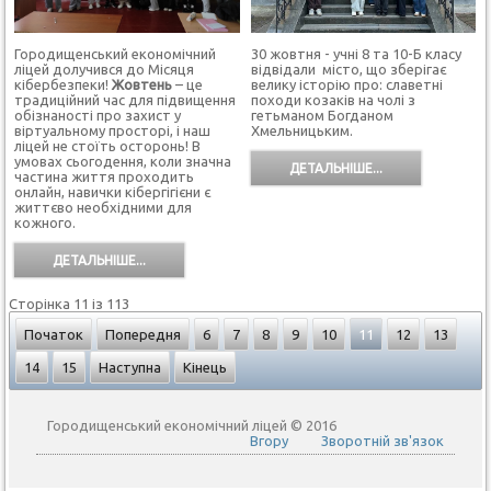
Городищенський економічний
30 жовтня - учні 8 та 10-Б класу
ліцей долучився до Місяця
відвідали місто, що зберігає
кібербезпеки!
Жовтень
– це
велику історію про: славетні
традиційний час для підвищення
походи козаків на чолі з
обізнаності про захист у
гетьманом Богданом
віртуальному просторі, і наш
Хмельницьким.
ліцей не стоїть осторонь! В
умовах сьогодення, коли значна
ДЕТАЛЬНІШЕ...
частина життя проходить
онлайн, навички кібергігієни є
життєво необхідними для
кожного.
ДЕТАЛЬНІШЕ...
Сторінка 11 із 113
Початок
Попередня
6
7
8
9
10
11
12
13
14
15
Наступна
Кінець
Городищенський економічний ліцей © 2016
Вгору
Зворотній зв'язок