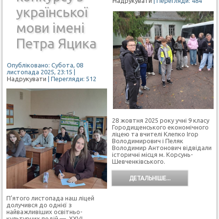
Надрукувати
| Перегляди: 484
української
мови імені
Петра Яцика
Опубліковано: Субота, 08
листопада 2025, 23:15
|
Надрукувати
| Перегляди: 512
28 жовтня 2025 року учні 9 класу
Городищенського економічного
ліцею та вчителі Клепко Ігор
Володимирович і Пеляк
Володимир Антонович відвідали
історичні місця м. Корсунь-
Шевченківського.
ДЕТАЛЬНІШЕ...
П’ятого листопада наш ліцей
долучився до однієї з
найважливіших освітньо-
культурних подій — ХХVІ