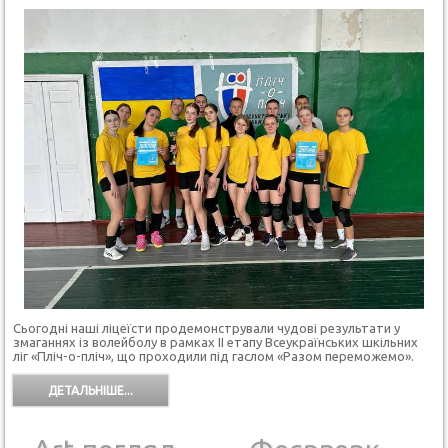
Сьогодні наші ліцеїсти продемонстрували чудові результати у
змаганнях із волейболу в рамках ІІ етапу Всеукраїнських шкільних
ліг «Пліч-о-пліч», що проходили під гаслом «Разом переможемо».
ДЕТАЛЬНІШЕ...