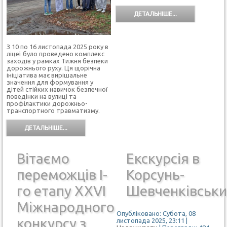
ДЕТАЛЬНІШЕ...
З 10 по 16 листопада 2025 року в
ліцеї було проведено комплекс
заходів у рамках Тижня безпеки
дорожнього руху. Ця щорічна
ініціатива має вирішальне
значення для формування у
дітей стійких навичок безпечної
поведінки на вулиці та
профілактики дорожньо-
транспортного травматизму.
ДЕТАЛЬНІШЕ...
Вітаємо
Екскурсія в
переможців І-
Корсунь-
го етапу ХХVІ
Шевченківськ
Міжнародного
Опубліковано: Субота, 08
конкурсу з
листопада 2025, 23:11
|