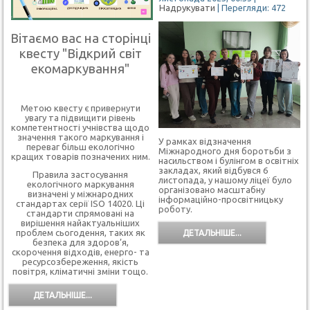
Надрукувати
| Перегляди: 472
Вітаємо вас на сторінці
квесту "Відкрий світ
екомаркування"
Метою квесту є привернути
увагу та підвищити рівень
компетентності учнівства щодо
значення такого маркування і
У рамках відзначення
переваг більш екологічно
Міжнародного дня боротьби з
кращих товарів позначених ним.
насильством і булінгом в освітніх
закладах, який відбувся 6
Правила застосування
листопада, у нашому ліцеї було
екологічного маркування
організовано масштабну
визначені у міжнародних
інформаційно-просвітницьку
стандартах серії ISO 14020. Ці
роботу.
стандарти спрямовані на
вирішення найактуальніших
проблем сьогодення, таких як
ДЕТАЛЬНІШЕ...
безпека для здоров’я,
скорочення відходів, енерго- та
ресурсозбереження, якість
повітря, кліматичні зміни тощо.
ДЕТАЛЬНІШЕ...