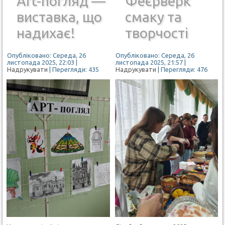
Art-погляд —
Феєрверк
виставка, що
смаку та
надихає!
творчості
Опубліковано: Середа, 26
Опубліковано: Середа, 26
листопада 2025, 22:03
|
листопада 2025, 21:57
|
Надрукувати
| Перегляди: 435
Надрукувати
| Перегляди: 476