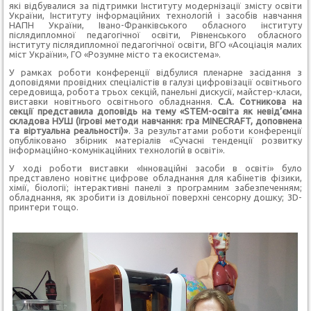
які відбувалися за підтримки Інституту модернізації змісту освіти
України, Інституту інформаційних технологій і засобів навчання
НАПН України, Івано-Франківського обласного інституту
післядипломної педагогічної освіти, Рівненського обласного
інституту післядипломної педагогічної освіти, ВГО «Асоціація малих
міст України», ГО «Розумне місто та екосистема».
У рамках роботи конференції відбулися пленарне засідання з
доповідями провідних спеціалістів в галузі цифровізації освітнього
середовища, робота трьох секцій, панельні дискусії, майстер-класи,
виставки новітнього освітнього обладнання.
С.А. Сотникова на
секції представила доповідь на тему «STEM-освіта як невід’ємна
складова НУШ (ігрові методи навчання: гра MINECRAFT, доповнена
та віртуальна реальності)»
. За результатами роботи конференції
опубліковано збірник матеріалів «Сучасні тенденції розвитку
інформаційно-комунікаційних технологій в освіті».
У ході роботи виставки «Інноваційні засоби в освіті» було
представлено новітнє цифрове обладнання для кабінетів фізики,
хімії, біології; інтерактивні панелі з програмним забезпеченням;
обладнання, як зробити із довільної поверхні сенсорну дошку; 3D-
принтери тощо.