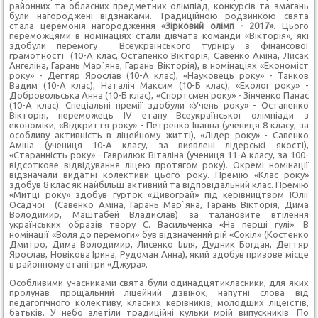
районних та обласних предметних олімпіад, конкурсів та змагань
були нагороджені відзнаками. Традиційною родзинкою свята
стала церемонія нагородження
«Зірковий олімп - 2017»
. Цього
переможцями в номінаціях стали дівчата команди «Вікторія», які
здобули перемогу Всеукраїнського турніру з фінансової
грамотності (10-А клас, Остапенко Вікторія, Савенко Аміна, Лисак
Ангеліна, Гарань Мар`яна, Гарань Вікторія), в номінаціях «Економіст
року» - Дегтяр Ярослав (10-А клас), «Науковець року» - Танков
Вадим (10-А клас), Наталіч Максим (10-Б клас), «Еколог року» -
Добровольська Анна (10-Б клас), «Спортсмен року» - Зінченко Панас
(10-А клас). Спеціальні премії здобули «Учень року» - Остапенко
Вікторія, переможець IV етапу Всеукраїнської олімпіади з
економіки, «Відкриття року» - Петренко Іванна (учениця 8 класу, за
особливу активність в ліцейному житті), «Лідер року» - Савенко
Аміна (учениця 10-А класу, за виявлені лідерські якості),
«Старанність року» - Гаврилюк Віталіна (учениця 11-А класу, за 100-
відсоткове відвідування ліцею протягом року). Окремі номінації
відзначали видатні колективи цього року. Премію «Клас року»
здобув 8 клас як найбільш активний та відповідальний клас. Премію
«Митці року» здобув гурток «Дивограй» під керівництвом Юлії
Осадчої (Савенко Аміна, Гарань Мар`яна, Гарань Вікторія, Дима
Володимир, Маштабей Владислав) за талановите втілення
українських образів твору С. Васильченка «На перші гулі». В
номінації «Воля до перемоги» був відзначений рій «Сокіл» (Костенко
Дмитро, Дима Володимир, Лисенко Ілля, Дудник Богдан, Дегтяр
Ярослав, Новікова Ірина, Рудоман Анна), який здобув призове місце
в районному етапі гри «Джура».
Особливими учасниками свята були одинадцятикласники, для яких
пролунав прощальний ліцейний дзвінок, напутні слова від
педагогічного колективу, класних керівників, молодших ліцеїстів,
батьків. У небо злетіли традиційні кульки мрій випускників. По