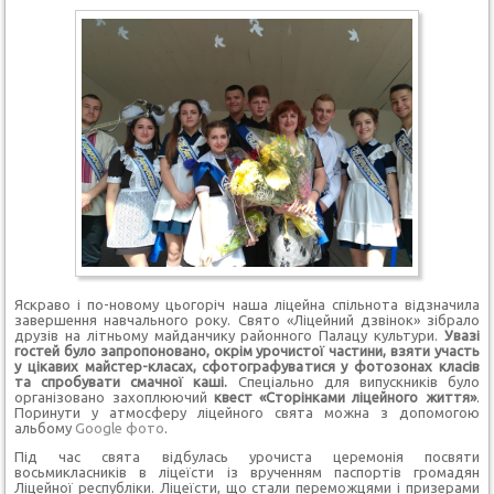
Яскраво і по-новому цьогоріч наша ліцейна спільнота відзначила
завершення навчального року. Свято «Ліцейний дзвінок» зібрало
друзів на літньому майданчику районного Палацу культури.
Увазі
гостей було запропоновано, окрім урочистої частини, взяти участь
у цікавих майстер-класах, сфотографуватися у фотозонах класів
та спробувати смачної каші.
Спеціально для випускників було
організовано захоплюючий
квест «Сторінками ліцейного життя»
.
Поринути у атмосферу ліцейного свята можна з допомогою
альбому
Google фото
.
Під час свята відбулась урочиста церемонія посвяти
восьмикласників в ліцеїсти із врученням паспортів громадян
Ліцейної республіки. Ліцеїсти, що стали переможцями і призерами