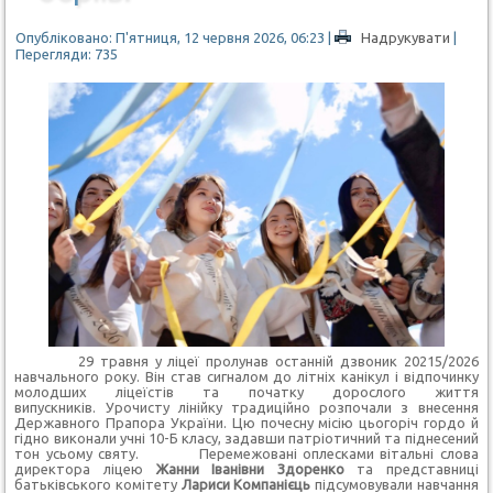
Опубліковано: П'ятниця, 12 червня 2026, 06:23
|
Надрукувати
|
Перегляди: 735
29 травня у ліцеї пролунав останній дзвоник 20215/2026
навчального року. Він став сигналом до літніх канікул і відпочинку
молодших ліцеїстів та початку дорослого життя
випускників. Урочисту лінійку традиційно розпочали з внесення
Державного Прапора України. Цю почесну місію цьогоріч гордо й
гідно виконали учні 10-Б класу, задавши патріотичний та піднесений
тон усьому святу. Перемежовані оплесками вітальні слова
директора ліцею
Жанни Іванівни Здоренко
та представниці
батьківського комітету
Лариси Компанієць
підсумовували навчання