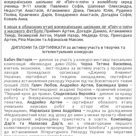
всеукраїнських шкільних ліг «Пліч-о-пліч» з волейболу серед
учениць 9–11 класів:
Павленко Софія, Шаповал Олександра,
Недоступ Анастасія, Атаманенко Діана, Пикало Юлія, Руденко
Поліна, Кравченко Дарія, Бондаренко Анастасія, Догадіна Софія,
Коваль Анна.
ІІ місце в обласному етапі всеукраїнських шкільних ліг «Пліч-о-пліч»
з масового футболу:
Приймич Артем, Догадін Данило, Атаманенко
Тимур, Безверхий Антон, Малий Назар, Медвідь Єгор, Приходько
Артем, Ріпа Максим та Афанасьєв Максим.
ДИПЛОМИ ТА СЕРТИФІКАТИ за активну участь в творчих та
інтелектуальних конкурсах
Бабич Вікторія —
диплом за участь у конкурсі-виставці пасхальних
композицій «Великоднє диво-2026»,
Чорна Тетяна Василівна,
вчитель економіки, - лист-подяка за активну участь у проведенні
заходів громадської організації «Джуніор Ачівмент
Україна», сертифікат за тиждень заощаджень, сертифікат
учасника встановлення рекорду України під час Всесвітнього тижня
грошей 2026;
Галич Любов, Андрейко Артем, Баклицька Ірина
–
сертифікати Пенітенціарної академії України – правничий конкурс
"Перший крок до права»,
Сладковська Вероніка
- диплом за кращу
роботу у Всеукраїнському конкурсі творів-есе з правової
тематики,
Андрейко Артем
– сертифікат обласного етапу
учнівських наукових робіт з історії «Юні історики
Черкащини»,
Маранська Ірина Андріївна –
подяка за дослідження
«Медіаграмотний клас: від уроку до змін» у межах проєкту «Вивчай
та розрізняй: інфомедійна грамотність в освіті»,
Компанієць
Дар'я та Малахова Дар'я,
які є співавторками першого
колективного роману-печворку "Врятувати Білобога" і долучилися
до встановлення Літературного Рекорду України за ініціативи