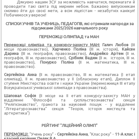
Дякуємо нашим ЗСУ за можливість навчатися, перемагати й
проводити такі свята під мирним небом. Бажаємо випускникам
сміливо йти до своєї мети, а всім ліцеїстам - незабутніх канікул!
Побачимося у вересні!
СПИСКИ УЧНІВ ТА УЧЕНИЦЬ, ПЕДАГОГІВ, які отримали нагороди за
підсумками 2025/2026 навчального року
ПЕРЕМОЖЦІ ОЛІМПІАД та МАН
Переможці олімпіад та
конкурсу-захисту МАН:
Галич Любов
(ІІІ
місце правознавство),
Харченко Поліна
(ІІІ м. історія),
Кайсен
Дарина
(ІІІ м. географія, правознавство),
Андрейко Артем
(ІІ м.
географія, ІІІ м. правознавство),
Срібняк Вадим
(ІІ м. історія, ІІІ м.
правознавство),
Понурко Поліна
(ІІ м. математика, ІІІ м.
правознавство).
Сергейкіна Анна
(ІІ м. правознавство, ІІІ м. математика (І етап
олімпіад), ІІ м. правознавство у ІІ (обласному етапі), Диплом ІІ
ступеня Міністерства освіти і науки України (переможниця ІІІ етапу
Всеукраїнської учнівської олімпіади з правознавства).
Шаповал Софія
(ІІ місце на ІІ етапі конкурсу-захисту МАН у
відділенні "Філософії та суспільствознавства" секція
"Релігієзнавство", грамота за науковий пошук - у відділенні
"Літературознавства" секція "Теорія, історія мистецтв та
арткритика")
РЕЙТИНГ "ЛІЦЕЙНИЙ ОЛІМП"
ПЕРЕМОЖЦІ:
"Учень року" -
Сергейкіна Анна
, "Клас року" -
11-А клас і
класний керівник Пеляк В.А
.