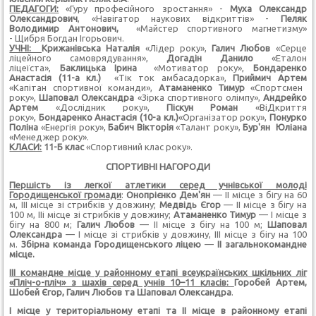
ПЕДАГОГИ:
«Гуру професійного зростання» -
Муха Олександр
Олександрович
, «Навігатор наукових відкриттів» -
Пеляк
Володимир Антонович,
«Майстер спортивного магнетизму»
- Щибря Богдан Ігорьович.
УЧНІ:
Крижанівська Наталія
«Лідер року»,
Галич Любов
«Серце
ліцейного самоврядування»,
Догадін Данило
«Еталон
ліцеїста»,
Баклицька Ірина
«Мотиватор року»,
Бондаренко
Анастасія (11-а кл.)
«Тік ток амбасадорка»,
Приймич Артем
«Капітан спортивної команди»,
Атаманенко Тимур
«Спортсмен
року»,
Шаповал Олександра
«Зірка спортивного олімпу»,
Андрейко
Артем
«Дослідник року»,
Піскун Роман
«ВіДкриття
року»,
Бондаренко Анастасія (10-а кл.)
«Організатор року»,
Понурко
Поліна
«Енергія року»,
Бабич Вікторія
«Талант року»,
Бур'ян Юліана
«Менеджер року».
КЛАСИ:
11-Б клас
«Спортивний клас року».
СПОРТИВНІ НАГОРОДИ
Першість із легкої атлетики серед учнівської молоді
Городищенської громади
:
Онопрієнко Дем'ян
— ІІ місце з бігу на 60
м, ІІІ місце зі стрибків у довжину;
Медвідь Єгор
— ІІ місце з бігу на
100 м, ІІі місце зі стрибків у довжину;
Атаманенко Тимур
— І місце з
бігу на 800 м;
Галич Любов
— ІІ місце з бігу на 100 м;
Шаповал
Олександра
— І місце зі стрибків у довжину, ІІІ місце з бігу на 100
м.
З
бірна команда Городищенського ліцею
—
ІІ загальнокомандне
місце.
ІІІ командне місце у районному етапі всеукраїнських шкільних ліг
«Пліч-о-пліч» з шахів серед учнів 10–11 класів:
Горобей Артем,
Шобей Єгор, Галич Любов та Шаповал Олександра
.
І місце у територіальному етапі та ІІ місце в районному етапі