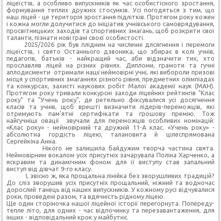
ліцеїстів, а особливо випускників як час особистісного зростання,
формування теплих дружніх стосунків. Усі погодяться з тим, що
наш ліцей - це територія зростання підлітків. Протягом року кожен
і кожна могли долучитися до ініціатив учнівського самоврядування,
просвітницьких заходів та спортивних змагань, щоб розкрити свої
таланти, пізнати нові грані своєї особистості.
2025/2026 рік був плідним на численні длсягнення і перемоги
ліцеїстів, і свято Останнього дзвоника, що збирає в колі учнів,
педагогів, батьків - найкращий час, аби відзначити тих, хто
прославляв ліцей на різних рівнях. Дипломи, грамоти та гучні
аплодисменти отримали наші неймовірні учні, які вибороли призові
місця у спортивних змаганнях різного рівня, предметних олімпіадах
та конкурсах, захисті наукових робіт Малої академії наук (МАН).
Протягом року тривали конкурсні заходи ліцейних рейтингів "Клас
року" та "Учень року", де ретельно фіксувалися усі досягнення
класів та учнів, щоб врешті визначити лідерів-переможців, які
отримують пам'ятні сертифікати та грошову премію. Тож
найгучніші овації звучали для переможців особливих номінацій:
«Клас року» - неймовірний та дружній 11-А клас. «Учень року» -
абсолютна гордість ліцею, талановита й цілеспрямована
Сергейкіна Анна.
Нікого не залишила байдужим творча частина свята.
Неймовірним вокалом усіх присутніх зачарувала Поліна Харченко, а
яскравим та динамічним фоном для її виступу став запальний
виступ від дівчат 9-го класу.
І, звісно ж, яка прощальна лінійка без зворушливих традицій?
До сліз зворушив усіх присутніх прощальний, ніжний та водночас
дорослий танець від наших випускників. У кожному русі відчувалися
роки, проведені разом, та вдячність рідному ліцею.
Ще один сторіночка нашої ліцейної історії перегорнута. Попереду-
тепле літо, для одних - час відпочинку та перезавантаження, для
інших - відповідальний крок у майбутнє.