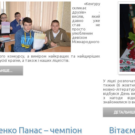
«Кенгуру
скликає
друзів» -
вислів, який
давно уже
став не
просто
улюбленим
девізом
Міжнародного
ого конкурсу, а виміром найкращих та найщиріших
усієї країни, а також і наших ліцеїстів.
НІШЕ...
У ліцеї розпоча
тижня (6 жовтн
мовно-літератур
відбувся День ви
з нагоди відк
знайомилися із в
ДЕТАЛЬНІШЕ
енко Панас – чемпіон
Вітаєм