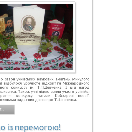
то сезон учнівських наукових змагань. Минулого
я) відбулося урочисте відкриття Міжнародного
ного конкурсу ім. Т.Г.Шевченка. З цієї нагод
шиванки. Також учні ліцею взяли участь у лінійці
риття конкурсу: читали Кобзареві поезії,
исловами видатних діячів про Т.Шевченка.
...
о із перемогою!