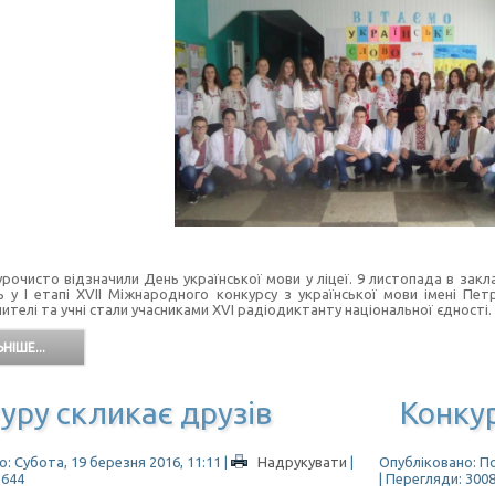
 урочисто відзначили День української мови у ліцеї. 9 листопада в за
ь у І етапі XVII Міжнародного конкурсу з української мови імені Пет
ителі та учні стали учасниками XVI радіодиктанту національної єдності.
НІШЕ...
уру скликає друзів
Конкур
: Субота, 19 березня 2016, 11:11
|
Надрукувати
|
Опубліковано: По
2644
| Перегляди: 300