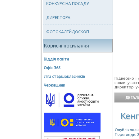
КОНКУРС НА ПОСАДУ
ДИРЕКТОРА
ФОТОКАЛЕЙДОСКОП
Корисні посилання
Відділ освіти
Офіс 365
Ліга старшокласників
Піднесено і
взяли участ
Черкащини
директор, уч
ДЕТАЛЬ
Кенг
Опубліковано
Перегляди: 