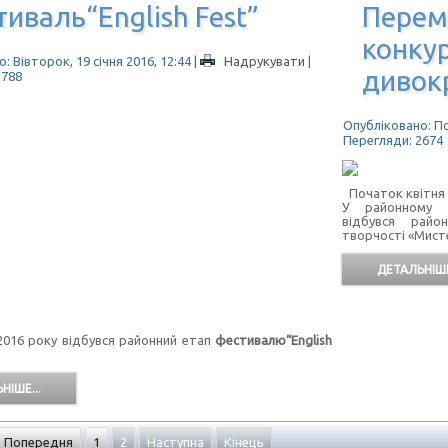
иваль“English Fest”
Перем
конку
: Вівторок, 19 січня 2016, 12:44
|
Надрукувати
|
дивок
2788
Опубліковано: По
Перегляди: 2674
Початок квітня 
У районному Па
відбувся райо
творчості «Мист
ДЕТАЛЬНІШЕ
016 року відбувся районний етап
фестивалю“English
НІШЕ...
Попередня
1
2
Наступна
Кінець