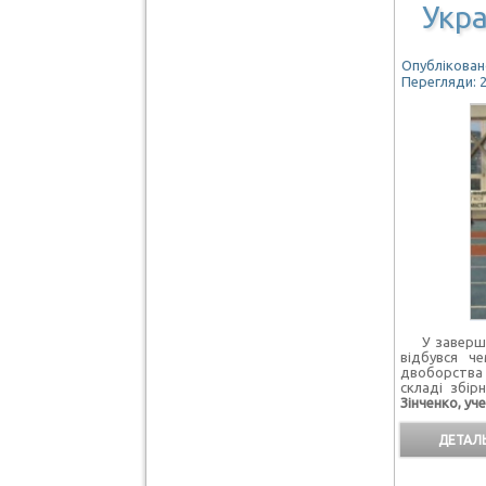
Укра
Опубліковано
Перегляди: 
У завершенн
відбувся 
двоборства 
складі збір
Зінченко, уче
ДЕТАЛЬ