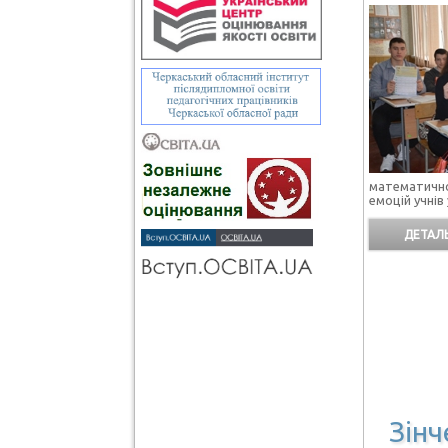
математичн
емоцій учнів 
ДЕТАЛЬ
Зінч