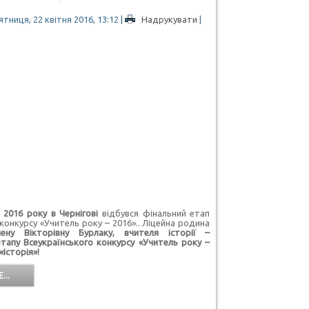
тниця, 22 квітня 2016, 13:12
|
Надрукувати
|
016 року в Чернігові
відбувся фінальний етап
конкурсу «Учитель року – 2016».. Ліцейна родина
ену Вікторівну Бурлаку, вчителя історії –
тапу Всеукраїнського конкурсу «Учитель року –
«Історія»!
...