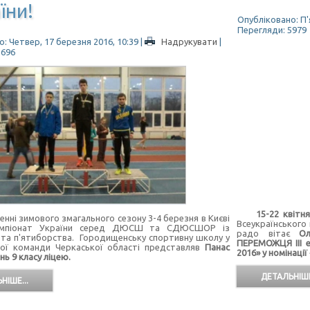
їни!
Опубліковано: П'я
Перегляди: 5979
: Четвер, 17 березня 2016, 10:39
|
Надрукувати
|
2696
15-22 квітня 2
і зимового змагального сезону 3-4 березня в Києві
Всеукраїнського 
чемпіонат України серед ДЮСШ та СДЮСШОР із
радо вітає
Ол
та п'ятиборства. Городищенську спортивну школу у
ПЕРЕМОЖЦЯ ІІІ е
ної команди Черкаської області представляв
Панас
2016» у номінації 
нь 9 класу ліцею.
ДЕТАЛЬНІШЕ
НІШЕ...