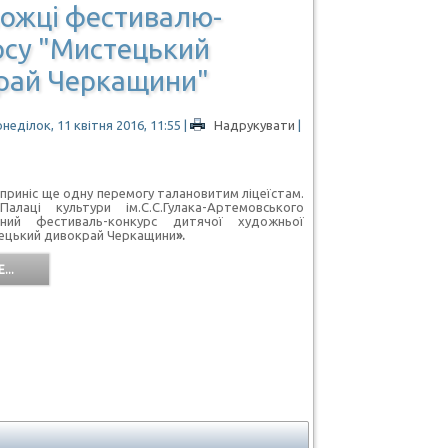
ожці фестивалю-
рсу "Мистецький
рай Черкащини"
неділок, 11 квітня 2016, 11:55
|
Надрукувати
|
приніс ще одну перемогу талановитим ліцеїстам.
лаці культури ім.С.С.Гулака-Артемовського
нний фестиваль-конкурс дитячої художньої
ецький дивокрай Черкащини
».
...