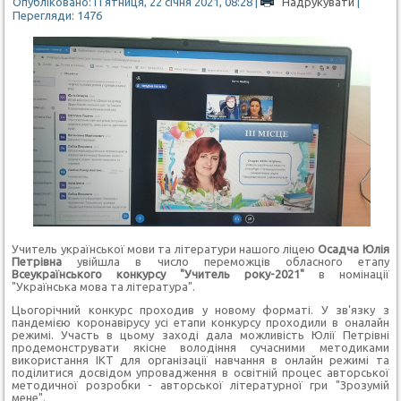
Опубліковано: П'ятниця, 22 січня 2021, 08:28
|
Надрукувати
|
Перегляди: 1476
Учитель української мови та літератури нашого ліцею
Осадча Юлія
Петрівна
увійшла в число переможців обласного етапу
Всеукраїнського конкурсу "Учитель року-2021"
в номінації
"Українська мова та література".
Цьогорічний конкурс проходив у новому форматі. У зв'язку з
пандемією коронавірусу усі етапи конкурсу проходили в оналайн
режимі. Участь в цьому заході дала можливість Юлії Петрівні
продемонструвати якісне володіння сучасними методиками
використання ІКТ для організації навчання в онлайн режимі та
поділитися досвідом упровадження в освітній процес авторської
методичної розробки - авторської літературної гри "Зрозумій
мене".